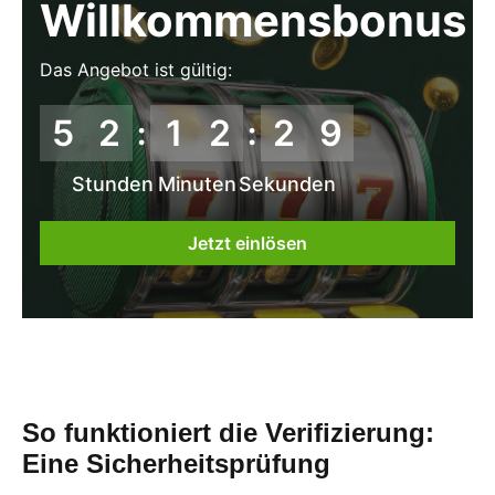
Willkommensbonus
Das Angebot ist gültig:
5
2
1
2
2
8
:
:
Stunden
Minuten
Sekunden
Jetzt einlösen
So funktioniert die Verifizierung:
Eine Sicherheitsprüfung