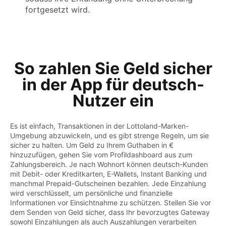
fortgesetzt wird.
So zahlen Sie Geld sicher
in der App für deutsch-
Nutzer ein
Es ist einfach, Transaktionen in der Lottoland-Marken-
Umgebung abzuwickeln, und es gibt strenge Regeln, um sie
sicher zu halten. Um Geld zu Ihrem Guthaben in €
hinzuzufügen, gehen Sie vom Profildashboard aus zum
Zahlungsbereich. Je nach Wohnort können deutsch-Kunden
mit Debit- oder Kreditkarten, E-Wallets, Instant Banking und
manchmal Prepaid-Gutscheinen bezahlen. Jede Einzahlung
wird verschlüsselt, um persönliche und finanzielle
Informationen vor Einsichtnahme zu schützen. Stellen Sie vor
dem Senden von Geld sicher, dass Ihr bevorzugtes Gateway
sowohl Einzahlungen als auch Auszahlungen verarbeiten