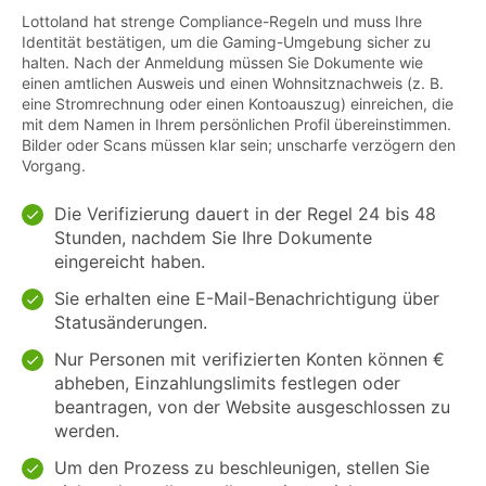
Lottoland hat strenge Compliance-Regeln und muss Ihre
Identität bestätigen, um die Gaming-Umgebung sicher zu
halten. Nach der Anmeldung müssen Sie Dokumente wie
einen amtlichen Ausweis und einen Wohnsitznachweis (z. B.
eine Stromrechnung oder einen Kontoauszug) einreichen, die
mit dem Namen in Ihrem persönlichen Profil übereinstimmen.
Bilder oder Scans müssen klar sein; unscharfe verzögern den
Vorgang.
Die Verifizierung dauert in der Regel 24 bis 48
Stunden, nachdem Sie Ihre Dokumente
eingereicht haben.
Sie erhalten eine E-Mail-Benachrichtigung über
Statusänderungen.
Nur Personen mit verifizierten Konten können €
abheben, Einzahlungslimits festlegen oder
beantragen, von der Website ausgeschlossen zu
werden.
Um den Prozess zu beschleunigen, stellen Sie