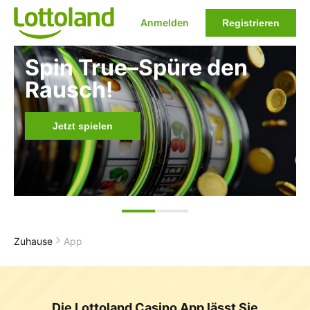
Anmelden
Registrieren
Spin True–Spüre den
Rausch!
Jetzt spielen
Zuhause
App
Die Lottoland Casino App lässt Sie