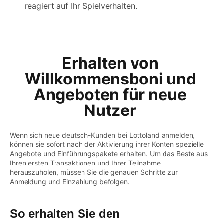
reagiert auf Ihr Spielverhalten.
Erhalten von
Willkommensboni und
Angeboten für neue
Nutzer
Wenn sich neue deutsch-Kunden bei Lottoland anmelden,
können sie sofort nach der Aktivierung ihrer Konten spezielle
Angebote und Einführungspakete erhalten. Um das Beste aus
Ihren ersten Transaktionen und Ihrer Teilnahme
herauszuholen, müssen Sie die genauen Schritte zur
Anmeldung und Einzahlung befolgen.
So erhalten Sie den