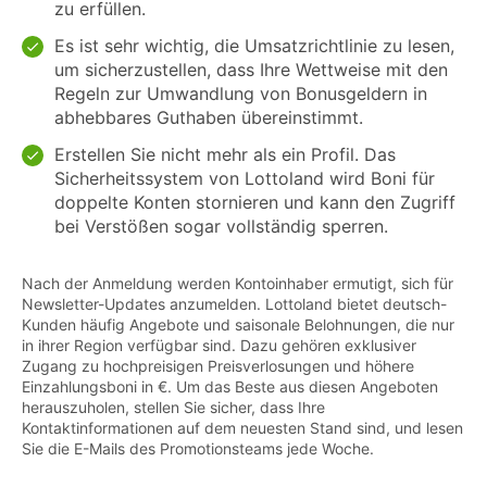
zu erfüllen.
Es ist sehr wichtig, die Umsatzrichtlinie zu lesen,
um sicherzustellen, dass Ihre Wettweise mit den
Regeln zur Umwandlung von Bonusgeldern in
abhebbares Guthaben übereinstimmt.
Erstellen Sie nicht mehr als ein Profil. Das
Sicherheitssystem von Lottoland wird Boni für
doppelte Konten stornieren und kann den Zugriff
bei Verstößen sogar vollständig sperren.
Nach der Anmeldung werden Kontoinhaber ermutigt, sich für
Newsletter-Updates anzumelden. Lottoland bietet deutsch-
Kunden häufig Angebote und saisonale Belohnungen, die nur
in ihrer Region verfügbar sind. Dazu gehören exklusiver
Zugang zu hochpreisigen Preisverlosungen und höhere
Einzahlungsboni in €. Um das Beste aus diesen Angeboten
herauszuholen, stellen Sie sicher, dass Ihre
Kontaktinformationen auf dem neuesten Stand sind, und lesen
Sie die E-Mails des Promotionsteams jede Woche.