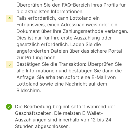
Überprüfen Sie den FAQ-Bereich Ihres Profils für
die aktuellsten Informationen.
Falls erforderlich, kann Lottoland ein
Fotoausweis, einen Adressnachweis oder ein
Dokument über Ihre Zahlungsmethode verlangen.
Dies ist nur für Ihre erste Auszahlung oder
gesetzlich erforderlich. Laden Sie die
angeforderten Dateien über das sichere Portal
zur Prüfung hoch.
Bestätigen Sie die Transaktion: Überprüfen Sie
alle Informationen und bestätigen Sie dann die
Anfrage. Sie erhalten sofort eine E-Mail von
Lottoland sowie eine Nachricht auf dem
Bildschirm.
Die Bearbeitung beginnt sofort während der
Geschäftszeiten. Die meisten E-Wallet-
Auszahlungen sind innerhalb von 12 bis 24
Stunden abgeschlossen.