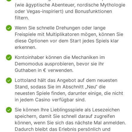
(wie ägyptische Abenteuer, nordische Mythologie
oder Vegas-inspiriert) und Bonusfunktionen
filtern.
Wenn Sie schnelle Drehungen oder lange
Freispiele mit Multiplikatoren mögen, können Sie
diese Optionen vor dem Start jedes Spiels klar
erkennen.
Kontoinhaber können die Mechaniken im
Demomodus ausprobieren, bevor sie ihr
Guthaben in € verwenden.
Lottoland hält das Angebot auf dem neuesten
Stand, sodass Sie im Abschnitt „Neu“ die
neuesten Spiele finden, darunter einige, die nicht
in jedem Casino verfügbar sind.
Sie können Ihre Lieblingsspiele als Lesezeichen
speichern, damit Sie schnell darauf zugreifen
können, wenn Sie sich das nächste Mal anmelden.
Dadurch bleibt das Erlebnis persönlich und