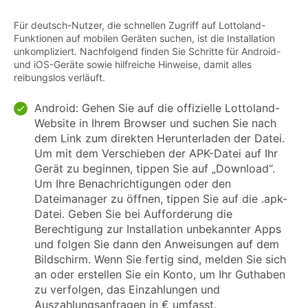
Für deutsch-Nutzer, die schnellen Zugriff auf Lottoland-
Funktionen auf mobilen Geräten suchen, ist die Installation
unkompliziert. Nachfolgend finden Sie Schritte für Android-
und iOS-Geräte sowie hilfreiche Hinweise, damit alles
reibungslos verläuft.
Android: Gehen Sie auf die offizielle Lottoland-
Website in Ihrem Browser und suchen Sie nach
dem Link zum direkten Herunterladen der Datei.
Um mit dem Verschieben der APK-Datei auf Ihr
Gerät zu beginnen, tippen Sie auf „Download“.
Um Ihre Benachrichtigungen oder den
Dateimanager zu öffnen, tippen Sie auf die .apk-
Datei. Geben Sie bei Aufforderung die
Berechtigung zur Installation unbekannter Apps
und folgen Sie dann den Anweisungen auf dem
Bildschirm. Wenn Sie fertig sind, melden Sie sich
an oder erstellen Sie ein Konto, um Ihr Guthaben
zu verfolgen, das Einzahlungen und
Auszahlungsanfragen in € umfasst.