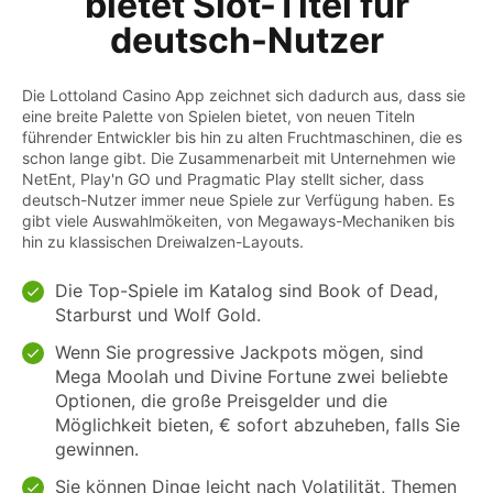
bietet Slot-Titel für
deutsch-Nutzer
Die Lottoland Casino App zeichnet sich dadurch aus, dass sie
eine breite Palette von Spielen bietet, von neuen Titeln
führender Entwickler bis hin zu alten Fruchtmaschinen, die es
schon lange gibt. Die Zusammenarbeit mit Unternehmen wie
NetEnt, Play'n GO und Pragmatic Play stellt sicher, dass
deutsch-Nutzer immer neue Spiele zur Verfügung haben. Es
gibt viele Auswahlmökeiten, von Megaways-Mechaniken bis
hin zu klassischen Dreiwalzen-Layouts.
Die Top-Spiele im Katalog sind Book of Dead,
Starburst und Wolf Gold.
Wenn Sie progressive Jackpots mögen, sind
Mega Moolah und Divine Fortune zwei beliebte
Optionen, die große Preisgelder und die
Möglichkeit bieten, € sofort abzuheben, falls Sie
gewinnen.
Sie können Dinge leicht nach Volatilität, Themen