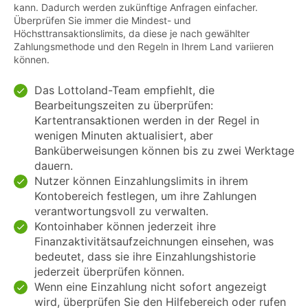
kann. Dadurch werden zukünftige Anfragen einfacher.
Überprüfen Sie immer die Mindest- und
Höchsttransaktionslimits, da diese je nach gewählter
Zahlungsmethode und den Regeln in Ihrem Land variieren
können.
Das Lottoland-Team empfiehlt, die
Bearbeitungszeiten zu überprüfen:
Kartentransaktionen werden in der Regel in
wenigen Minuten aktualisiert, aber
Banküberweisungen können bis zu zwei Werktage
dauern.
Nutzer können Einzahlungslimits in ihrem
Kontobereich festlegen, um ihre Zahlungen
verantwortungsvoll zu verwalten.
Kontoinhaber können jederzeit ihre
Finanzaktivitätsaufzeichnungen einsehen, was
bedeutet, dass sie ihre Einzahlungshistorie
jederzeit überprüfen können.
Wenn eine Einzahlung nicht sofort angezeigt
wird, überprüfen Sie den Hilfebereich oder rufen