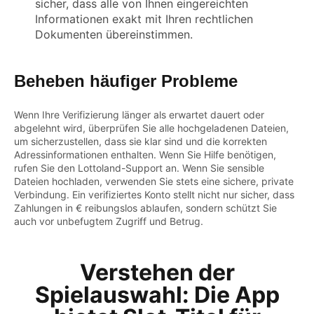
sicher, dass alle von Ihnen eingereichten
Informationen exakt mit Ihren rechtlichen
Dokumenten übereinstimmen.
Beheben häufiger Probleme
Wenn Ihre Verifizierung länger als erwartet dauert oder
abgelehnt wird, überprüfen Sie alle hochgeladenen Dateien,
um sicherzustellen, dass sie klar sind und die korrekten
Adressinformationen enthalten. Wenn Sie Hilfe benötigen,
rufen Sie den Lottoland-Support an. Wenn Sie sensible
Dateien hochladen, verwenden Sie stets eine sichere, private
Verbindung. Ein verifiziertes Konto stellt nicht nur sicher, dass
Zahlungen in € reibungslos ablaufen, sondern schützt Sie
auch vor unbefugtem Zugriff und Betrug.
Verstehen der
Spielauswahl: Die App