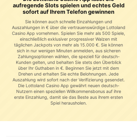
aufregende Slots spielen und echtes Geld
sofort auf Ihrem Telefon gewinnen
Sie können auch schnelle Einzahlungen und
Auszahlungen in € über die vertrauenswürdige Lottoland
Casino App vornehmen. Spielen Sie mehr als 500 Spiele,
einschließlich exklusiver progressiver Walzen mit
täglichen Jackpots von mehr als 15.000 €. Sie können
sich in nur wenigen Minuten anmelden, aus sicheren
Zahlungsoptionen wählen, die speziell für deutsch-
Kunden gelten, und behalten Sie stets den Überblick
über Ihr Guthaben in €. Beginnen Sie jetzt mit dem
Drehen und erhalten Sie echte Belohnungen. Jede
Auszahlung wird sofort nach der Verifizierung gesendet.
Die Lottoland Casino App gewährt neuen deutsch-
Nutzern einen speziellen Willkommensbonus auf ihre
erste Einzahlung, damit sie das Beste aus ihrem ersten
Spiel herausholen.