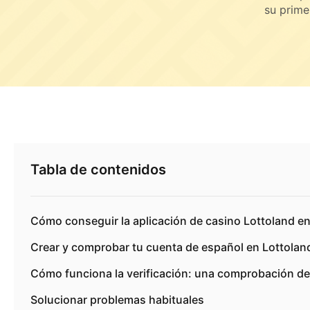
su prime
Tabla de contenidos
Cómo conseguir la aplicación de casino Lottoland en
Crear y comprobar tu cuenta de español en Lottolan
Cómo funciona la verificación: una comprobación d
Solucionar problemas habituales