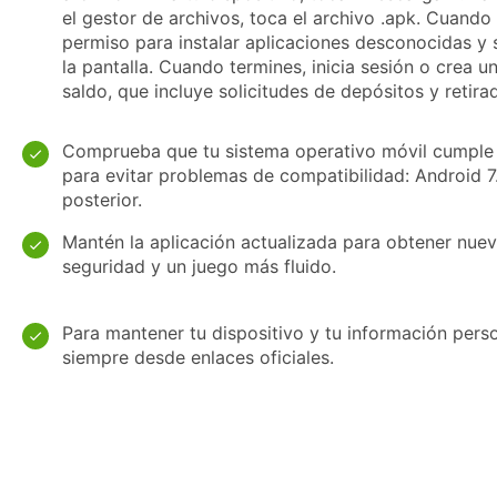
el gestor de archivos, toca el archivo .apk. Cuando
permiso para instalar aplicaciones desconocidas y s
la pantalla. Cuando termines, inicia sesión o crea u
saldo, que incluye solicitudes de depósitos y retira
Comprueba que tu sistema operativo móvil cumple 
para evitar problemas de compatibilidad: Android 7.
posterior.
Mantén la aplicación actualizada para obtener nue
seguridad y un juego más fluido.
Para mantener tu dispositivo y tu información pers
siempre desde enlaces oficiales.