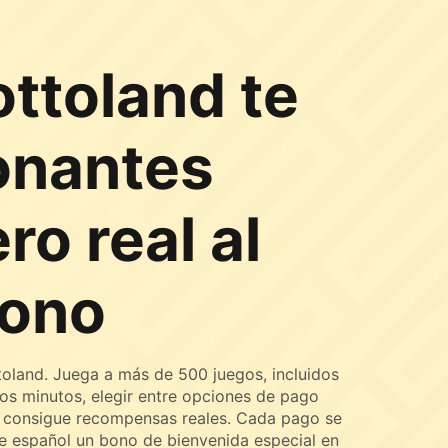
ottoland te
onantes
ro real al
fono
toland. Juega a más de 500 juegos, incluidos
nos minutos, elegir entre opciones de pago
 y consigue recompensas reales. Cada pago se
 de español un bono de bienvenida especial en