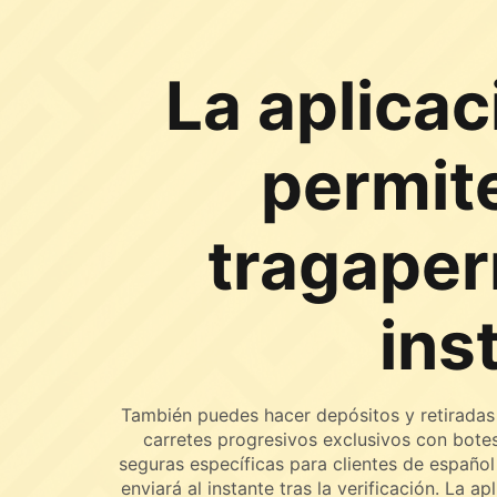
La aplicac
permit
tragaperr
ins
También puedes hacer depósitos y retiradas 
carretes progresivos exclusivos con botes
seguras específicas para clientes de españo
enviará al instante tras la verificación. La