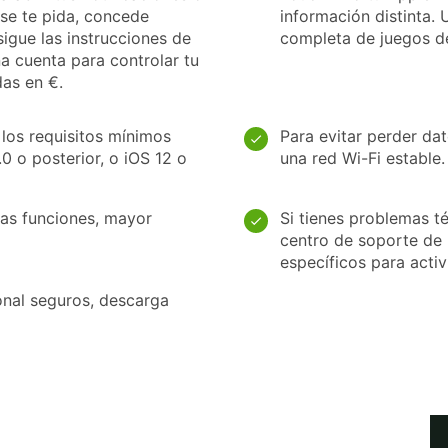
 se te pida, concede
información distinta. 
igue las instrucciones de
completa de juegos de
na cuenta para controlar tu
das en €.
los requisitos mínimos
Para evitar perder da
0 o posterior, o iOS 12 o
una red Wi-Fi estable.
vas funciones, mayor
Si tienes problemas t
centro de soporte de 
específicos para acti
onal seguros, descarga