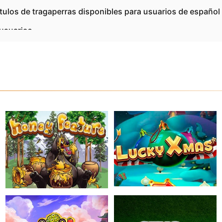
títulos de tragaperras disponibles para usuarios de español
 usuarios
omociones
para usuarios de español
ión para usuarios de español
rios de español
tar con €
e español
 el chat en directo