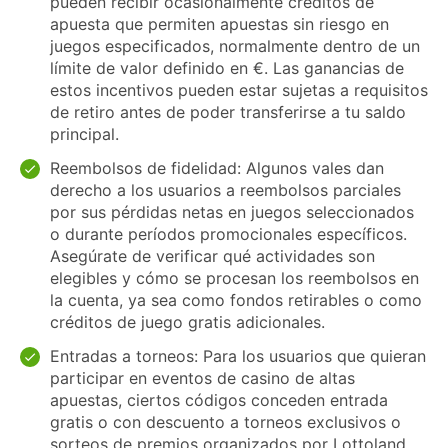
pueden recibir ocasionalmente créditos de
apuesta que permiten apuestas sin riesgo en
juegos especificados, normalmente dentro de un
límite de valor definido en €. Las ganancias de
estos incentivos pueden estar sujetas a requisitos
de retiro antes de poder transferirse a tu saldo
principal.
Reembolsos de fidelidad: Algunos vales dan
derecho a los usuarios a reembolsos parciales
por sus pérdidas netas en juegos seleccionados
o durante períodos promocionales específicos.
Asegúrate de verificar qué actividades son
elegibles y cómo se procesan los reembolsos en
la cuenta, ya sea como fondos retirables o como
créditos de juego gratis adicionales.
Entradas a torneos: Para los usuarios que quieran
participar en eventos de casino de altas
apuestas, ciertos códigos conceden entrada
gratis o con descuento a torneos exclusivos o
sorteos de premios organizados por Lottoland.