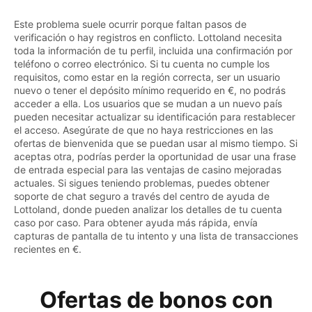
Este problema suele ocurrir porque faltan pasos de
verificación o hay registros en conflicto. Lottoland necesita
toda la información de tu perfil, incluida una confirmación por
teléfono o correo electrónico. Si tu cuenta no cumple los
requisitos, como estar en la región correcta, ser un usuario
nuevo o tener el depósito mínimo requerido en €, no podrás
acceder a ella. Los usuarios que se mudan a un nuevo país
pueden necesitar actualizar su identificación para restablecer
el acceso. Asegúrate de que no haya restricciones en las
ofertas de bienvenida que se puedan usar al mismo tiempo. Si
aceptas otra, podrías perder la oportunidad de usar una frase
de entrada especial para las ventajas de casino mejoradas
actuales. Si sigues teniendo problemas, puedes obtener
soporte de chat seguro a través del centro de ayuda de
Lottoland, donde pueden analizar los detalles de tu cuenta
caso por caso. Para obtener ayuda más rápida, envía
capturas de pantalla de tu intento y una lista de transacciones
recientes en €.
Ofertas de bonos con