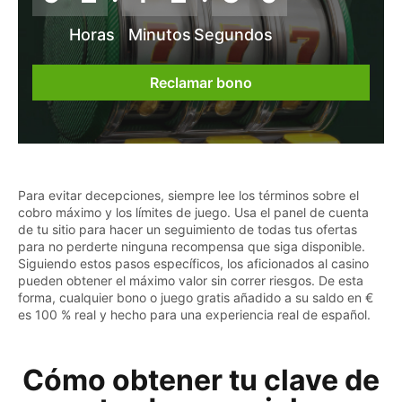
Horas
Minutos
Segundos
Reclamar bono
Para evitar decepciones, siempre lee los términos sobre el
cobro máximo y los límites de juego. Usa el panel de cuenta
de tu sitio para hacer un seguimiento de todas tus ofertas
para no perderte ninguna recompensa que siga disponible.
Siguiendo estos pasos específicos, los aficionados al casino
pueden obtener el máximo valor sin correr riesgos. De esta
forma, cualquier bono o juego gratis añadido a su saldo en €
es 100 % real y hecho para una experiencia real de español.
Cómo obtener tu clave de