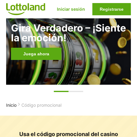
Iniciar sesión
Registrarse
Gira Verdadero – ¡Siente
la emoción!
Juega ahora
Inicio
Código promocional
Usa el código promocional del casino