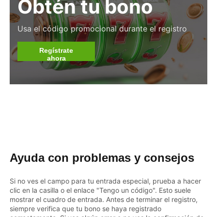
Obtén tu bono
Usa el código promocional durante el registro
Regístrate
ahora
Ayuda con problemas y consejos
Si no ves el campo para tu entrada especial, prueba a hacer
clic en la casilla o el enlace "Tengo un código". Esto suele
mostrar el cuadro de entrada. Antes de terminar el registro,
siempre verifica que tu bono se haya registrado