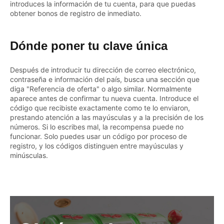
introduces la información de tu cuenta, para que puedas
obtener bonos de registro de inmediato.
Dónde poner tu clave única
Después de introducir tu dirección de correo electrónico,
contraseña e información del país, busca una sección que
diga "Referencia de oferta" o algo similar. Normalmente
aparece antes de confirmar tu nueva cuenta. Introduce el
código que recibiste exactamente como te lo enviaron,
prestando atención a las mayúsculas y a la precisión de los
números. Si lo escribes mal, la recompensa puede no
funcionar. Solo puedes usar un código por proceso de
registro, y los códigos distinguen entre mayúsculas y
minúsculas.