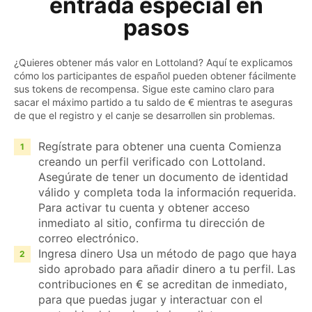
entrada especial en
pasos
¿Quieres obtener más valor en Lottoland? Aquí te explicamos
cómo los participantes de español pueden obtener fácilmente
sus tokens de recompensa. Sigue este camino claro para
sacar el máximo partido a tu saldo de € mientras te aseguras
de que el registro y el canje se desarrollen sin problemas.
Regístrate para obtener una cuenta Comienza
creando un perfil verificado con Lottoland.
Asegúrate de tener un documento de identidad
válido y completa toda la información requerida.
Para activar tu cuenta y obtener acceso
inmediato al sitio, confirma tu dirección de
correo electrónico.
Ingresa dinero Usa un método de pago que haya
sido aprobado para añadir dinero a tu perfil. Las
contribuciones en € se acreditan de inmediato,
para que puedas jugar y interactuar con el