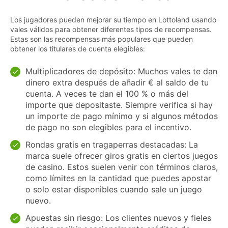
Los jugadores pueden mejorar su tiempo en Lottoland usando
vales válidos para obtener diferentes tipos de recompensas.
Estas son las recompensas más populares que pueden
obtener los titulares de cuenta elegibles:
Multiplicadores de depósito: Muchos vales te dan
dinero extra después de añadir € al saldo de tu
cuenta. A veces te dan el 100 % o más del
importe que depositaste. Siempre verifica si hay
un importe de pago mínimo y si algunos métodos
de pago no son elegibles para el incentivo.
Rondas gratis en tragaperras destacadas: La
marca suele ofrecer giros gratis en ciertos juegos
de casino. Estos suelen venir con términos claros,
como límites en la cantidad que puedes apostar
o solo estar disponibles cuando sale un juego
nuevo.
Apuestas sin riesgo: Los clientes nuevos y fieles