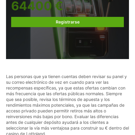
64400 €
Registrarse
Las personas que ya tienen cuentas deben revisar su panel y
su correo electrónico de vez en cuando para ver las
recompensas específicas, ya que estas ofertas cambian con
más frecuencia que las ofertas públicas normales. Siempre
que sea posible, revisa los términos de apuesta y los
rendimientos máximos potenciales, ya que las campañas de
acceso privado pueden permitir retiros más altos o
reinversiones más bajas por bono. Evaluar las diferencias
antes de cualquier depósito ayudará a los clientes a
seleccionar la vía más ventajosa para construir su € dentro del
casino de Lottoland.