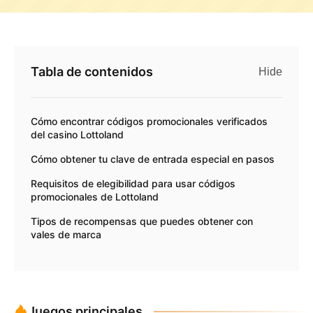
Tabla de contenidos
Hide
Cómo encontrar códigos promocionales verificados
del casino Lottoland
Cómo obtener tu clave de entrada especial en pasos
Requisitos de elegibilidad para usar códigos
promocionales de Lottoland
Tipos de recompensas que puedes obtener con
vales de marca
Uso de códigos especiales al registrarte para obtener
una cuenta
Dónde poner tu clave única
Juegos principales