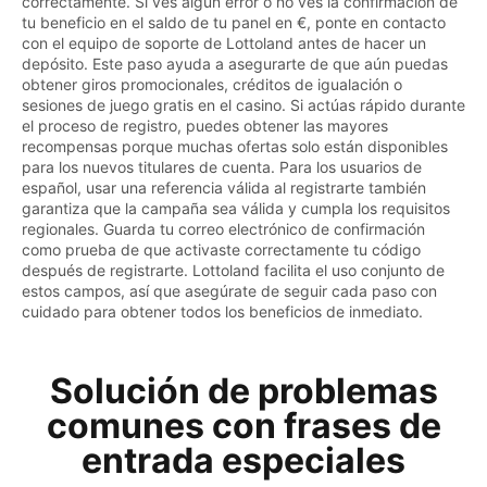
correctamente. Si ves algún error o no ves la confirmación de
tu beneficio en el saldo de tu panel en €, ponte en contacto
con el equipo de soporte de Lottoland antes de hacer un
depósito. Este paso ayuda a asegurarte de que aún puedas
obtener giros promocionales, créditos de igualación o
sesiones de juego gratis en el casino. Si actúas rápido durante
el proceso de registro, puedes obtener las mayores
recompensas porque muchas ofertas solo están disponibles
para los nuevos titulares de cuenta. Para los usuarios de
español, usar una referencia válida al registrarte también
garantiza que la campaña sea válida y cumpla los requisitos
regionales. Guarda tu correo electrónico de confirmación
como prueba de que activaste correctamente tu código
después de registrarte. Lottoland facilita el uso conjunto de
estos campos, así que asegúrate de seguir cada paso con
cuidado para obtener todos los beneficios de inmediato.
Solución de problemas
comunes con frases de
entrada especiales