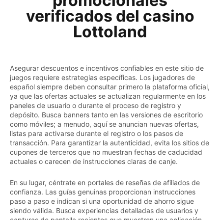
promocionales
verificados del casino
Lottoland
Asegurar descuentos e incentivos confiables en este sitio de
juegos requiere estrategias específicas. Los jugadores de
español siempre deben consultar primero la plataforma oficial,
ya que las ofertas actuales se actualizan regularmente en los
paneles de usuario o durante el proceso de registro y
depósito. Busca banners tanto en las versiones de escritorio
como móviles; a menudo, aquí se anuncian nuevas ofertas,
listas para activarse durante el registro o los pasos de
transacción. Para garantizar la autenticidad, evita los sitios de
cupones de terceros que no muestran fechas de caducidad
actuales o carecen de instrucciones claras de canje.
En su lugar, céntrate en portales de reseñas de afiliados de
confianza. Las guías genuinas proporcionan instrucciones
paso a paso e indican si una oportunidad de ahorro sigue
siendo válida. Busca experiencias detalladas de usuarios y
capturas de pantalla recientes que muestren una aplicación