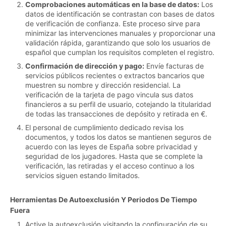
Comprobaciones automáticas en la base de datos:
Los
datos de identificación se contrastan con bases de datos
de verificación de confianza. Este proceso sirve para
minimizar las intervenciones manuales y proporcionar una
validación rápida, garantizando que solo los usuarios de
español que cumplan los requisitos completen el registro.
Confirmación de dirección y pago:
Envíe facturas de
servicios públicos recientes o extractos bancarios que
muestren su nombre y dirección residencial. La
verificación de la tarjeta de pago vincula sus datos
financieros a su perfil de usuario, cotejando la titularidad
de todas las transacciones de depósito y retirada en €.
El personal de cumplimiento dedicado revisa los
documentos, y todos los datos se mantienen seguros de
acuerdo con las leyes de España sobre privacidad y
seguridad de los jugadores. Hasta que se complete la
verificación, las retiradas y el acceso continuo a los
servicios siguen estando limitados.
Herramientas De Autoexclusión Y Periodos De Tiempo
Fuera
Active la autoexclusión visitando la configuración de su