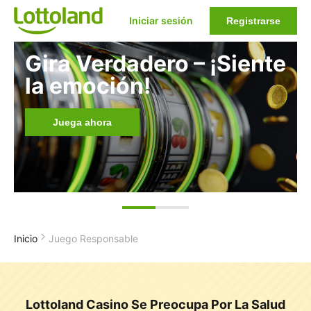
Iniciar sesión
Registrarse
Gira Verdadero – ¡Siente
la emoción!
Juega ahora
Inicio
Juego Responsable
Lottoland Casino Se Preocupa Por La Salud