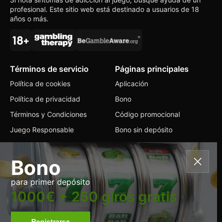
profesional. Este sitio web está destinado a usuarios de 18
años o más.
Términos de servicio
Páginas principales
Política de cookies
Aplicación
Política de privacidad
Bono
Términos y Condiciones
Código promocional
Juego Responsable
Bono sin depósito
Contactos
Bono
+356 79215037
para primer depósito
info@lottolandcasino.io
1000€ + 250 giros gratis
Cambiar idioma
Registrarse