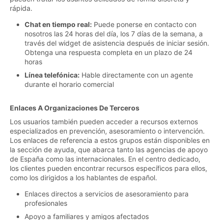
rápida.
Chat en tiempo real:
Puede ponerse en contacto con
nosotros las 24 horas del día, los 7 días de la semana, a
través del widget de asistencia después de iniciar sesión.
Obtenga una respuesta completa en un plazo de 24
horas
Línea telefónica:
Hable directamente con un agente
durante el horario comercial
Enlaces A Organizaciones De Terceros
Los usuarios también pueden acceder a recursos externos
especializados en prevención, asesoramiento o intervención.
Los enlaces de referencia a estos grupos están disponibles en
la sección de ayuda, que abarca tanto las agencias de apoyo
de España como las internacionales. En el centro dedicado,
los clientes pueden encontrar recursos específicos para ellos,
como los dirigidos a los hablantes de español.
Enlaces directos a servicios de asesoramiento para
profesionales
Apoyo a familiares y amigos afectados