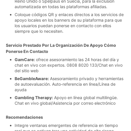
Reino Unido o Spelpaus en Suecia, para la exclusión
automatizada en todas las plataformas afiliadas.
Coloque códigos QR y enlaces directos a los servicios de
apoyo locales en los banners de su plataforma para que
los usuarios puedan ponerse en contacto con ellos
siempre que lo necesiten.
Servicio Prestado Por La Organización De Apoyo Cómo
Ponerse En Contacto
GamCare:
ofrece asesoramiento las 24 horas del día y
chat en vivo con expertos. 0808 8020 133/Chat en vivo
del sitio web
BeGambleAware:
Asesoramiento privado y herramientas
de autoevaluación. Auto-referencia en línea/Línea de
ayuda
Gambling Therapy:
Apoyo en línea global multilingüe.
Chat en vivo global/Asistencia por correo electrónico
Recomendaciones
Integre ventanas emergentes de referencia en tiempo
real que se activen tras una actividad de alto riesgo