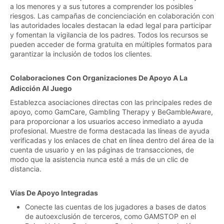
a los menores y a sus tutores a comprender los posibles
riesgos. Las campañas de concienciación en colaboración con
las autoridades locales destacan la edad legal para participar
y fomentan la vigilancia de los padres. Todos los recursos se
pueden acceder de forma gratuita en múltiples formatos para
garantizar la inclusión de todos los clientes.
Colaboraciones Con Organizaciones De Apoyo A La
Adicción Al Juego
Establezca asociaciones directas con las principales redes de
apoyo, como GamCare, Gambling Therapy y BeGambleAware,
para proporcionar a los usuarios acceso inmediato a ayuda
profesional. Muestre de forma destacada las líneas de ayuda
verificadas y los enlaces de chat en línea dentro del área de la
cuenta de usuario y en las páginas de transacciones, de
modo que la asistencia nunca esté a más de un clic de
distancia.
Vías De Apoyo Integradas
Conecte las cuentas de los jugadores a bases de datos
de autoexclusión de terceros, como GAMSTOP en el