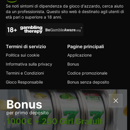
Se noti sintomi di dipendenza da gioco d'azzardo, cerca aiuto
da un professionista. Questo sito web è destinato agli utenti di
età pari o superiore a 18 anni.
Termini di servizio
Pagine principali
Politica sui cookie
Applicazione
Informativa sulla privacy
Bonus
Termini e Condizioni
Codice promozionale
Gioco Responsabile
Bonus senza deposito
Contatti
Bonus
+356 79215037
per primo deposito
info@lottolandcasino.io
1000€ + 250 Giri Gratuiti
Cambia lingua