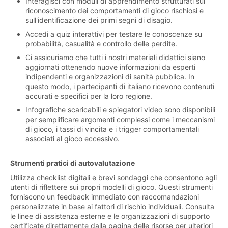
Interagisci con moduli di apprendimento strutturati sul
riconoscimento dei comportamenti di gioco rischiosi e
sull'identificazione dei primi segni di disagio.
Accedi a quiz interattivi per testare le conoscenze su
probabilità, casualità e controllo delle perdite.
Ci assicuriamo che tutti i nostri materiali didattici siano
aggiornati ottenendo nuove informazioni da esperti
indipendenti e organizzazioni di sanità pubblica. In
questo modo, i partecipanti di italiano ricevono contenuti
accurati e specifici per la loro regione.
Infografiche scaricabili e spiegatori video sono disponibili
per semplificare argomenti complessi come i meccanismi
di gioco, i tassi di vincita e i trigger comportamentali
associati al gioco eccessivo.
Strumenti pratici di autovalutazione
Utilizza checklist digitali e brevi sondaggi che consentono agli
utenti di riflettere sui propri modelli di gioco. Questi strumenti
forniscono un feedback immediato con raccomandazioni
personalizzate in base ai fattori di rischio individuali. Consulta
le linee di assistenza esterne e le organizzazioni di supporto
certificate direttamente dalla pagina delle risorse per ulteriori