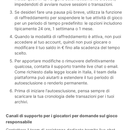
impedendoti di avviare nuove sessioni o transazioni.
Se desideri fare una pausa più breve, utilizza la funzione
di raffreddamento per sospendere le tue attività di gioco
per un periodo di tempo predefinito: le opzioni includono
tipicamente 24 ore, 1 settimana o 1 mese.
Quando la modalità di raffreddamento è attiva, non puoi
accedere al tuo account, quindi non puoi giocare o
modificare il tuo saldo in € fino alla scadenza del tempo
scelto.
Per apportare modifiche o rimuovere definitivamente
qualcosa, contatta il supporto tramite live chat o email.
Come richiesto dalla legge locale in Italia, il team della
piattaforma può aiutarti a estendere il tuo periodo di
autoesclusione o renderlo permanente.
Prima di iniziare l'autoesclusione, pensa sempre di
scaricare la tua cronologia delle transazioni per i tuoi
archivi.
Canali di supporto per i giocatori per domande sul gioco
responsabile
Contattare il team di assistenza dedicato tramite live chat