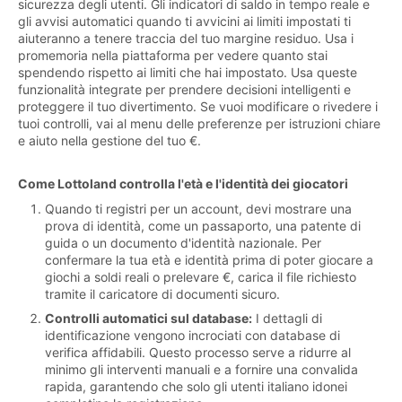
sicurezza degli utenti. Gli indicatori di saldo in tempo reale e
gli avvisi automatici quando ti avvicini ai limiti impostati ti
aiuteranno a tenere traccia del tuo margine residuo. Usa i
promemoria nella piattaforma per vedere quanto stai
spendendo rispetto ai limiti che hai impostato. Usa queste
funzionalità integrate per prendere decisioni intelligenti e
proteggere il tuo divertimento. Se vuoi modificare o rivedere i
tuoi controlli, vai al menu delle preferenze per istruzioni chiare
e aiuto nella gestione del tuo €.
Come Lottoland controlla l'età e l'identità dei giocatori
Quando ti registri per un account, devi mostrare una
prova di identità, come un passaporto, una patente di
guida o un documento d'identità nazionale. Per
confermare la tua età e identità prima di poter giocare a
giochi a soldi reali o prelevare €, carica il file richiesto
tramite il caricatore di documenti sicuro.
Controlli automatici sul database:
I dettagli di
identificazione vengono incrociati con database di
verifica affidabili. Questo processo serve a ridurre al
minimo gli interventi manuali e a fornire una convalida
rapida, garantendo che solo gli utenti italiano idonei