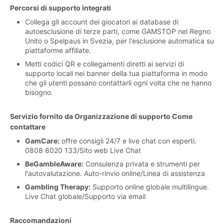
Percorsi di supporto integrati
Collega gli account dei giocatori ai database di
autoesclusione di terze parti, come GAMSTOP nel Regno
Unito o Spelpaus in Svezia, per l'esclusione automatica su
piattaforme affiliate.
Metti codici QR e collegamenti diretti ai servizi di
supporto locali nei banner della tua piattaforma in modo
che gli utenti possano contattarli ogni volta che ne hanno
bisogno.
Servizio fornito da Organizzazione di supporto Come
contattare
GamCare:
offre consigli 24/7 e live chat con esperti.
0808 8020 133/Sito web Live Chat
BeGambleAware:
Consulenza privata e strumenti per
l'autovalutazione. Auto-rinvio online/Linea di assistenza
Gambling Therapy:
Supporto online globale multilingue.
Live Chat globale/Supporto via email
Raccomandazioni