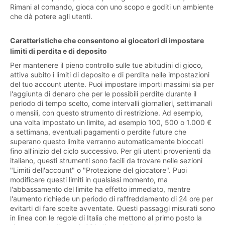
Rimani al comando, gioca con uno scopo e goditi un ambiente
che dà potere agli utenti.
Caratteristiche che consentono ai giocatori di impostare
limiti di perdita e di deposito
Per mantenere il pieno controllo sulle tue abitudini di gioco,
attiva subito i limiti di deposito e di perdita nelle impostazioni
del tuo account utente. Puoi impostare importi massimi sia per
l'aggiunta di denaro che per le possibili perdite durante il
periodo di tempo scelto, come intervalli giornalieri, settimanali
o mensili, con questo strumento di restrizione. Ad esempio,
una volta impostato un limite, ad esempio 100, 500 o 1.000 €
a settimana, eventuali pagamenti o perdite future che
superano questo limite verranno automaticamente bloccati
fino all'inizio del ciclo successivo. Per gli utenti provenienti da
italiano, questi strumenti sono facili da trovare nelle sezioni
"Limiti dell'account" o "Protezione del giocatore". Puoi
modificare questi limiti in qualsiasi momento, ma
l'abbassamento del limite ha effetto immediato, mentre
l'aumento richiede un periodo di raffreddamento di 24 ore per
evitarti di fare scelte avventate. Questi passaggi misurati sono
in linea con le regole di Italia che mettono al primo posto la