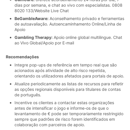
dias por semana, e chat ao vivo com especialistas. 0808
8020 133/Website Live Chat
BeGambleAware:
Aconselhamento privado e ferramentas
de autoavaliação. Autoencaminhamento Online/Linha de
Apoio
Gambling Therapy:
Apoio online global multilingue. Chat
ao Vivo Global/Apoio por E-mail
Recomendações
Integre pop-ups de referência em tempo real que são
acionados após atividade de alto risco repetida,
orientando os utilizadores afetados para portais de apoio.
Atualize periodicamente as listas de recursos para refletir
as opções regionais disponíveis para titulares de contas
de português.
Incentive os clientes a contactar estas organizações
antes de intensificar o jogo e informe-os de que o
levantamento de € pode ser temporariamente restringido
sempre que padrões de risco forem identificados em
colaboração com parceiros de apoio.