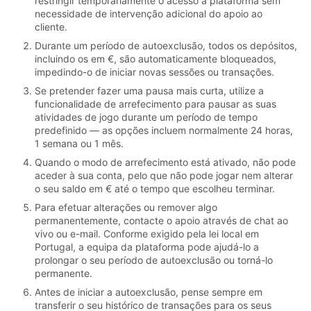
restringir temporariamente o acesso à plataforma sem
necessidade de intervenção adicional do apoio ao
cliente.
Durante um período de autoexclusão, todos os depósitos,
incluindo os em €, são automaticamente bloqueados,
impedindo-o de iniciar novas sessões ou transações.
Se pretender fazer uma pausa mais curta, utilize a
funcionalidade de arrefecimento para pausar as suas
atividades de jogo durante um período de tempo
predefinido — as opções incluem normalmente 24 horas,
1 semana ou 1 mês.
Quando o modo de arrefecimento está ativado, não pode
aceder à sua conta, pelo que não pode jogar nem alterar
o seu saldo em € até o tempo que escolheu terminar.
Para efetuar alterações ou remover algo
permanentemente, contacte o apoio através de chat ao
vivo ou e-mail. Conforme exigido pela lei local em
Portugal, a equipa da plataforma pode ajudá-lo a
prolongar o seu período de autoexclusão ou torná-lo
permanente.
Antes de iniciar a autoexclusão, pense sempre em
transferir o seu histórico de transações para os seus