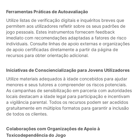
Ferramentas Práticas de Autoavaliação
Utilize listas de verificação digitais e inquéritos breves que
permitem aos utilizadores refletir sobre os seus padrões de
jogo pessoais. Estes instrumentos fornecem feedback
imediato com recomendações adaptadas a fatores de risco
individuais. Consulte linhas de apoio externas e organizações
de apoio certificadas diretamente a partir da página de
recursos para obter orientação adicional.
Iniciativas de Consciencialização para Jovens Utilizadores
Utilize materiais adequados à idade concebidos para ajudar
menores e seus tutores a compreender os riscos potenciais.
As campanhas de sensibilização em parceria com autoridades
locais destacam a idade legal para participação e incentivam
a vigilância parental. Todos os recursos podem ser acedidos
gratuitamente em múltiplos formatos para garantir a inclusão
de todos os clientes.
Colaborações com Organizações de Apoio à
Toxicodependência do Jogo