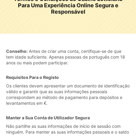
Para Uma Experiência Online Segura e
Responsável
Conselho:
Antes de criar uma conta, certifique-se de que
tem idade suficiente. Apenas pessoas de português com 18
anos ou mais podem participar.
Requisitos Para o Registo
Os clientes devem apresentar um documento de identificação
válido e garantir que as suas informações pessoais
correspondem ao método de pagamento para depósitos e
levantamentos em €.
Manter a Sua Conta de Utilizador Segura
Não partilhe as suas informações de início de sessão com
ninguém. Para manter as suas informações pessoais e o saldo