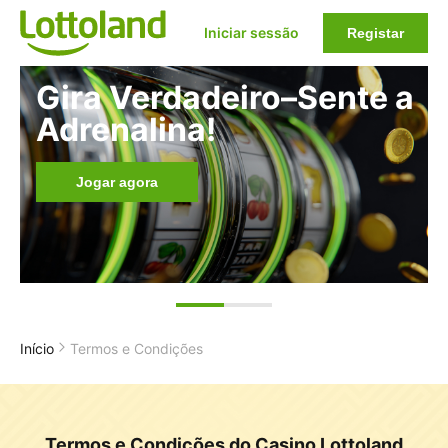
Iniciar sessão
Registar
Gira Verdadeiro–Sente a
Adrenalina!
Jogar agora
Início
Termos e Condições
Termos e Condições do Casino Lottoland