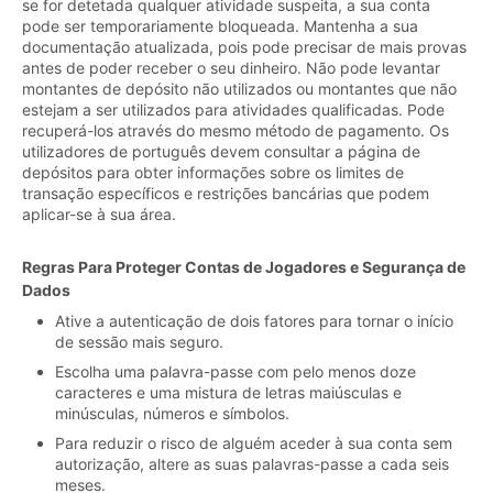
se for detetada qualquer atividade suspeita, a sua conta
pode ser temporariamente bloqueada. Mantenha a sua
documentação atualizada, pois pode precisar de mais provas
antes de poder receber o seu dinheiro. Não pode levantar
montantes de depósito não utilizados ou montantes que não
estejam a ser utilizados para atividades qualificadas. Pode
recuperá-los através do mesmo método de pagamento. Os
utilizadores de português devem consultar a página de
depósitos para obter informações sobre os limites de
transação específicos e restrições bancárias que podem
aplicar-se à sua área.
Regras Para Proteger Contas de Jogadores e Segurança de
Dados
Ative a autenticação de dois fatores para tornar o início
de sessão mais seguro.
Escolha uma palavra-passe com pelo menos doze
caracteres e uma mistura de letras maiúsculas e
minúsculas, números e símbolos.
Para reduzir o risco de alguém aceder à sua conta sem
autorização, altere as suas palavras-passe a cada seis
meses.