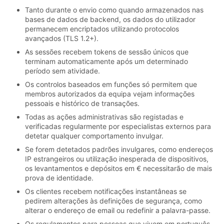
Tanto durante o envio como quando armazenados nas
bases de dados de backend, os dados do utilizador
permanecem encriptados utilizando protocolos
avançados (TLS 1.2+).
As sessões recebem tokens de sessão únicos que
terminam automaticamente após um determinado
período sem atividade.
Os controlos baseados em funções só permitem que
membros autorizados da equipa vejam informações
pessoais e histórico de transações.
Todas as ações administrativas são registadas e
verificadas regularmente por especialistas externos para
detetar qualquer comportamento invulgar.
Se forem detetados padrões invulgares, como endereços
IP estrangeiros ou utilização inesperada de dispositivos,
os levantamentos e depósitos em € necessitarão de mais
prova de identidade.
Os clientes recebem notificações instantâneas se
pedirem alterações às definições de segurança, como
alterar o endereço de email ou redefinir a palavra-passe.
Os regulamentos para pessoas que vivem em português