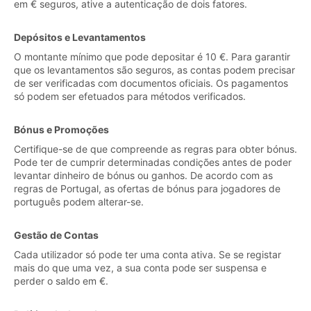
em € seguros, ative a autenticação de dois fatores.
Depósitos e Levantamentos
O montante mínimo que pode depositar é 10 €. Para garantir
que os levantamentos são seguros, as contas podem precisar
de ser verificadas com documentos oficiais. Os pagamentos
só podem ser efetuados para métodos verificados.
Bónus e Promoções
Certifique-se de que compreende as regras para obter bónus.
Pode ter de cumprir determinadas condições antes de poder
levantar dinheiro de bónus ou ganhos. De acordo com as
regras de Portugal, as ofertas de bónus para jogadores de
português podem alterar-se.
Gestão de Contas
Cada utilizador só pode ter uma conta ativa. Se se registar
mais do que uma vez, a sua conta pode ser suspensa e
perder o saldo em €.