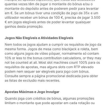
quantas vezes têm de jogar o montante do bónus e/ou o
montante do depósito antes de poderem pedir para levantar
em €. Se um bónus tiver uma condição de jogo de 35x e um
utilizador receber um bónus de 100 €, precisa de jogar 3.500
€ em jogos elegíveis antes de poder levantar quaisquer
ganhos desta promoção.
Jogos Não Elegíveis e Atividades Elegíveis
Nem todos os jogos ajudam a cumprir os requisitos de jogo da
mesma forma. Jogos de mesa como blackjack e roleta, bem
como alguns jogos de vídeo póquer, normalmente só contam
10% or less to the bonus contribution calculations, or they may
not be counted at all. Most slot machines count 100% para os
requisitos de apostas, mas alguns slots com RTP elevado
podem nem sequer ser elegíveis para jogo com bónus.
Consulte sempre a página promocional dedicada para obter
as listas de exclusão mais recentes.
Apostas Máximas e Jogo Invulgar
Quando joga com créditos de bónus, algumas promoções
limitam o montante que pode apostar em cada rotação ou