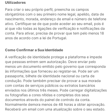
Utilizadores
Para criar o seu próprio perfil, preencha os campos
obrigatórios com o seu primeiro nome legal, apelido, data de
nascimento, morada, endereço de email e número de telefone
ativo. Certifique-se de que pode aceder ao seu email, pois é
aí que vão todas as ligações de verificação e notificações da
conta. Para ativar, precisa de provar que tem pelo menos 18
anos de acordo com a lei de Portugal.
Como Confirmar a Sua Identidade
A verificação de identidade protege a plataforma e impede
que pessoas entrem sem autorização. Deve enviar pelo
menos um documento emitido pelo governo que corresponda
às informações que forneceu ao registar-se. Pode ser um
passaporte, bilhete de identidade nacional ou carta de
condução. Pode também precisar de provar a sua morada
com contas de serviços públicos ou extratos bancários
enviados nos últimos três meses. Pode carregar digitalizações
ou fotografias a cores nítidas e completas dos seus
documentos através do painel de controlo da conta.
Normalmente demora menos de 48 horas a obter aprovação.
Receberá um email com uma atualização sobre o seu estado.