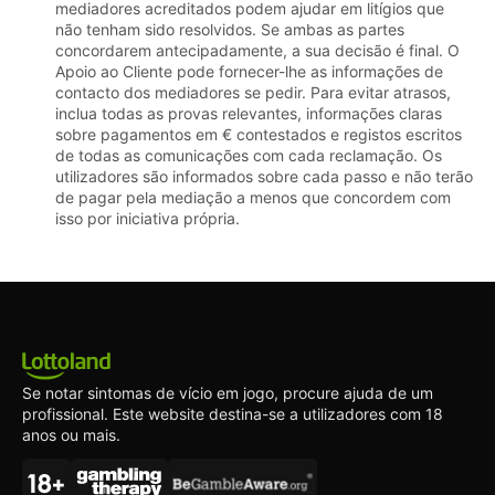
mediadores acreditados podem ajudar em litígios que
não tenham sido resolvidos. Se ambas as partes
concordarem antecipadamente, a sua decisão é final. O
Apoio ao Cliente pode fornecer-lhe as informações de
contacto dos mediadores se pedir. Para evitar atrasos,
inclua todas as provas relevantes, informações claras
sobre pagamentos em € contestados e registos escritos
de todas as comunicações com cada reclamação. Os
utilizadores são informados sobre cada passo e não terão
de pagar pela mediação a menos que concordem com
isso por iniciativa própria.
Se notar sintomas de vício em jogo, procure ajuda de um
profissional. Este website destina-se a utilizadores com 18
anos ou mais.