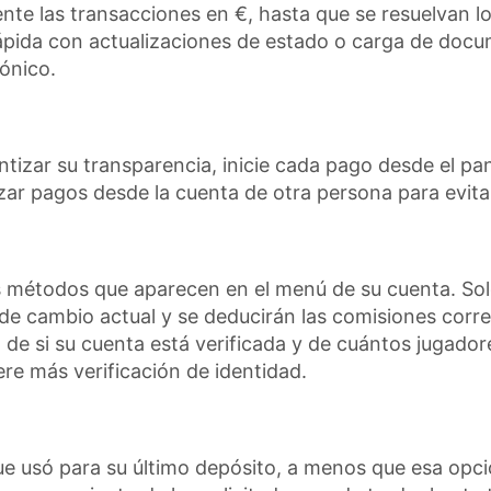
te las transacciones en €, hasta que se resuelvan l
rápida con actualizaciones de estado o carga de docu
rónico.
ntizar su transparencia, inicie cada pago desde el pa
zar pagos desde la cuenta de otra persona para evit
os métodos que aparecen en el menú de su cuenta. So
de cambio actual y se deducirán las comisiones corres
 si su cuenta está verificada y de cuántos jugadores
ere más verificación de identidad.
ue usó para su último depósito, a menos que esa opció