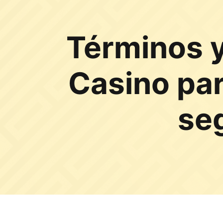
Términos y
Casino par
se