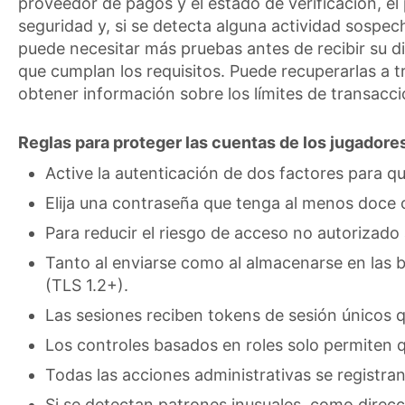
proveedor de pagos y el estado de verificación, el 
seguridad y, si se detecta alguna actividad sosp
puede necesitar más pruebas antes de recibir su d
que cumplan los requisitos. Puede recuperarlas a 
obtener información sobre los límites de transacci
Reglas para proteger las cuentas de los jugadores
Active la autenticación de dos factores para qu
Elija una contraseña que tenga al menos doce 
Para reducir el riesgo de acceso no autorizado
Tanto al enviarse como al almacenarse en las
(TLS 1.2+).
Las sesiones reciben tokens de sesión únicos 
Los controles basados en roles solo permiten q
Todas las acciones administrativas se registr
Si se detectan patrones inusuales, como direcci