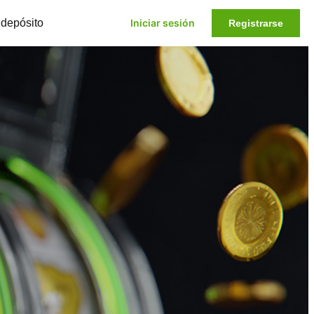
 depósito
Iniciar sesión
Registrarse