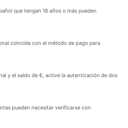
español que tengan 18 años o más pueden
onal coincida con el método de pago para
 y el saldo de €, active la autenticación de dos
entas pueden necesitar verificarse con