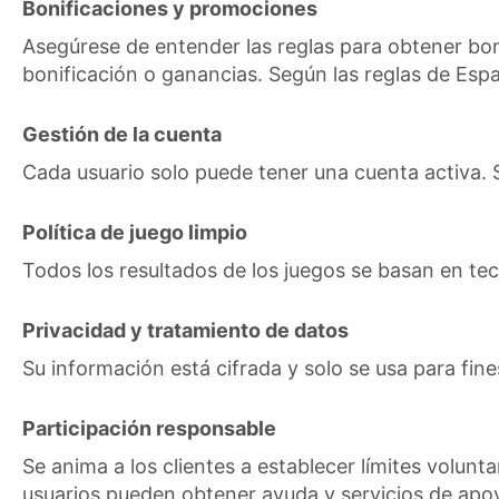
Bonificaciones y promociones
Asegúrese de entender las reglas para obtener bon
bonificación o ganancias. Según las reglas de Esp
Gestión de la cuenta
Cada usuario solo puede tener una cuenta activa. S
Política de juego limpio
Todos los resultados de los juegos se basan en tec
Privacidad y tratamiento de datos
Su información está cifrada y solo se usa para fin
Participación responsable
Se anima a los clientes a establecer límites volunt
usuarios pueden obtener ayuda y servicios de apo