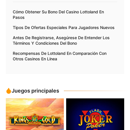
Cómo Obtener Su Bono Del Casino Lottoland En
Pasos
Tipos De Ofertas Especiales Para Jugadores Nuevos
Antes De Registrarse, Asegúrese De Entender Los
Términos Y Condiciones Del Bono
Recompensas De Lottoland En Comparación Con
Otros Casinos En Línea
Cómo Ganar Premios Y Cuándo Retirarlos
Retención De Jugadores Y Programas De Fidelidad
Cómo Obtener Ofertas Especiales De Lottoland Con
Juegos principales
Códigos Promocionales
Maximización De Sus Ganancias Del Bono:
Estrategias Prácticas
Aprovechamiento Máximo Del Juego Con Opciones
De Baja Volatilidad