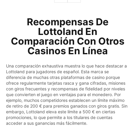
Recompensas De
Lottoland En
Comparación Con Otros
Casinos En Línea
Una comparación exhaustiva muestra lo que hace destacar a
Lottoland para jugadores de español. Esta marca se
diferencia de muchas otras plataformas de casino porque
ofrece regularmente tarjetas rasca y gana cifradas, misiones
con giros frecuentes y recompensas de fidelidad por niveles
que convierten el juego en ventajas para el monedero. Por
ejemplo, muchos competidores establecen un límite máximo
de retiro de 200 € para premios ganados con giros gratis. Sin
embargo, Lottoland eleva este límite a 500 € en ciertas
promociones, lo que permite a los titulares de cuentas
acceder a sus ganancias más fácilmente.