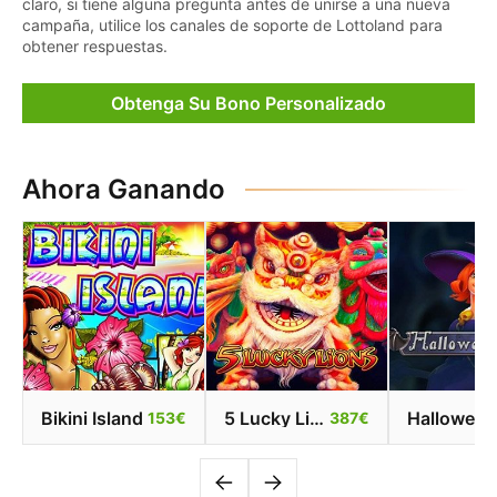
claro, si tiene alguna pregunta antes de unirse a una nueva
campaña, utilice los canales de soporte de Lottoland para
obtener respuestas.
Obtenga Su Bono Personalizado
Ahora Ganando
Bikini Island
5 Lucky Lions
H
153€
387€