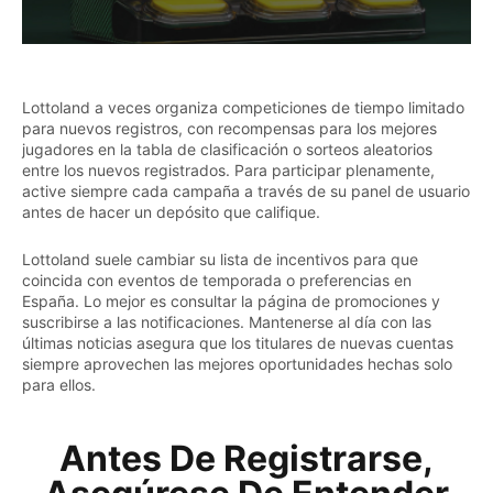
Lottoland a veces organiza competiciones de tiempo limitado
para nuevos registros, con recompensas para los mejores
jugadores en la tabla de clasificación o sorteos aleatorios
entre los nuevos registrados. Para participar plenamente,
active siempre cada campaña a través de su panel de usuario
antes de hacer un depósito que califique.
Lottoland suele cambiar su lista de incentivos para que
coincida con eventos de temporada o preferencias en
España. Lo mejor es consultar la página de promociones y
suscribirse a las notificaciones. Mantenerse al día con las
últimas noticias asegura que los titulares de nuevas cuentas
siempre aprovechen las mejores oportunidades hechas solo
para ellos.
Antes De Registrarse,