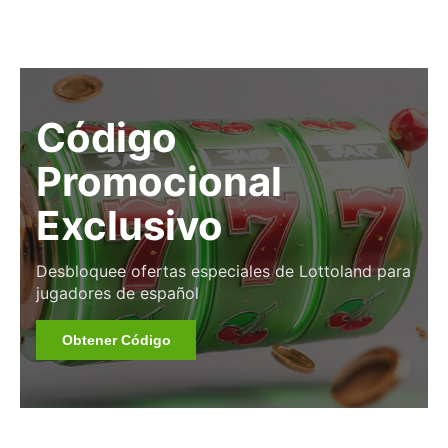
Código
Promocional
Exclusivo
Desbloquee ofertas especiales de Lottoland para
jugadores de español
Obtener Código