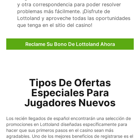
y otra correspondencia para poder resolver
problemas más fácilmente. ¡Disfrute de
Lottoland y aproveche todas las oportunidades
que tenga en el sitio del casino!
Reclame Su Bono De Lottoland Ahora
Tipos De Ofertas
Especiales Para
Jugadores Nuevos
Los recién llegados de español encontrarán una selección de
promociones en Lottoland diseñadas específicamente para
hacer que sus primeros pasos en el casino sean más
agradables. Uno de los mejores beneficios de registrarse es el