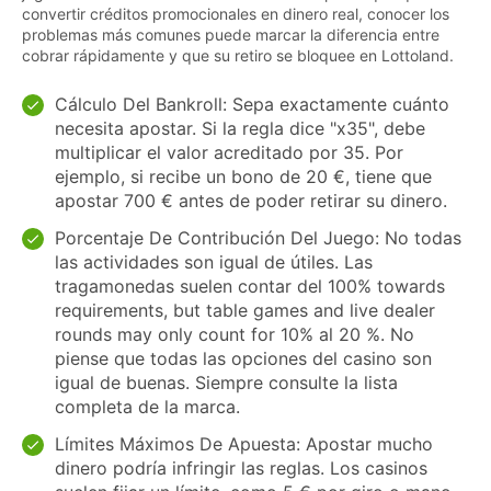
convertir créditos promocionales en dinero real, conocer los
problemas más comunes puede marcar la diferencia entre
cobrar rápidamente y que su retiro se bloquee en Lottoland.
Cálculo Del Bankroll: Sepa exactamente cuánto
necesita apostar. Si la regla dice "x35", debe
multiplicar el valor acreditado por 35. Por
ejemplo, si recibe un bono de 20 €, tiene que
apostar 700 € antes de poder retirar su dinero.
Porcentaje De Contribución Del Juego: No todas
las actividades son igual de útiles. Las
tragamonedas suelen contar del 100% towards
requirements, but table games and live dealer
rounds may only count for 10% al 20 %. No
piense que todas las opciones del casino son
igual de buenas. Siempre consulte la lista
completa de la marca.
Límites Máximos De Apuesta: Apostar mucho
dinero podría infringir las reglas. Los casinos