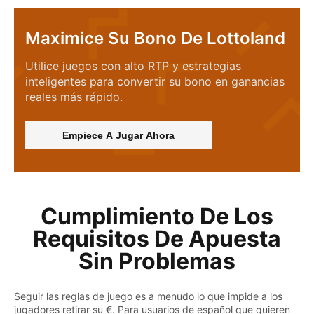
Maximice Su Bono De Lottoland
Utilice juegos con alto RTP y estrategias
inteligentes para convertir su bono en ganancias
reales más rápido.
Empiece A Jugar Ahora
Cumplimiento De Los
Requisitos De Apuesta
Sin Problemas
Seguir las reglas de juego es a menudo lo que impide a los
jugadores retirar su €. Para usuarios de español que quieren