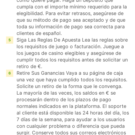
cumpla con el importe mínimo requerido para la
elegibilidad. Para evitar retrasos, asegúrese de
que su método de pago sea aceptado y de que
toda su información de pago sea correcta para
clientes de español.
Siga Las Reglas De Apuesta Lea las reglas sobre
los requisitos de juego o facturación. Juegue a
los juegos de casino elegibles y asegúrese de
cumplir todos los requisitos antes de solicitar un
retiro de €.
Retire Sus Ganancias Vaya a su página de caja
una vez que haya cumplido todos los requisitos.
Solicite un retiro de la forma que le convenga.
La mayoría de las veces, los saldos en € se
procesarán dentro de los plazos de pago
normales indicados en la plataforma. El soporte
al cliente está disponible las 24 horas del día, los
7 días de la semana, para ayudar a los usuarios
con cualquier problema o diferencia que pueda
surgir. Conserve todos sus correos electrónicos