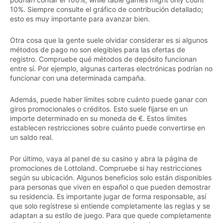
10%. Siempre consulte el gráfico de contribución detallado;
esto es muy importante para avanzar bien.
Otra cosa que la gente suele olvidar considerar es si algunos
métodos de pago no son elegibles para las ofertas de
registro. Compruebe qué métodos de depósito funcionan
entre sí. Por ejemplo, algunas carteras electrónicas podrían no
funcionar con una determinada campaña.
Además, puede haber límites sobre cuánto puede ganar con
giros promocionales o créditos. Esto suele fijarse en un
importe determinado en su moneda de €. Estos límites
establecen restricciones sobre cuánto puede convertirse en
un saldo real.
Por último, vaya al panel de su casino y abra la página de
promociones de Lottoland. Compruebe si hay restricciones
según su ubicación. Algunos beneficios solo están disponibles
para personas que viven en español o que pueden demostrar
su residencia. Es importante jugar de forma responsable, así
que solo regístrese si entiende completamente las reglas y se
adaptan a su estilo de juego. Para que quede completamente