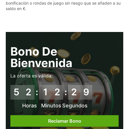
bonificación o rondas de juego sin riesgo que se añaden a su
saldo en €.
Bono De
Bienvenida
La oferta es válida:
5
2
1
2
2
8
:
:
Horas
Minutos
Segundos
Reclamar Bono