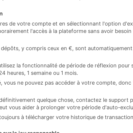
on
tres de votre compte et en sélectionnant l'option d'e
orairement l'accès à la plateforme sans avoir besoin
s dépôts, y compris ceux en €, sont automatiquement 
utilisez la fonctionnalité de période de réflexion pou
24 heures, 1 semaine ou 1 mois.
vé, vous ne pouvez pas accéder à votre compte, donc 
éfinitivement quelque chose, contactez le support pa
 peut vous aider à prolonger votre période d'auto-exc
ujours à télécharger votre historique de transaction