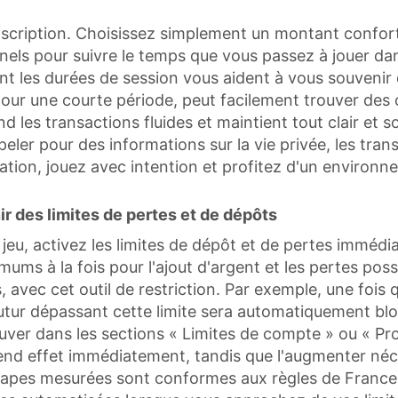
inscription. Choisissez simplement un montant confor
nels pour suivre le temps que vous passez à jouer da
 les durées de session vous aident à vous souvenir d
our une courte période, peut facilement trouver des o
end les transactions fluides et maintient tout clair e
peler pour des informations sur la vie privée, les tra
tuation, jouez avec intention et profitez d'un environ
r des limites de pertes et de dépôts
e jeu, activez les limites de dépôt et de pertes immé
mums à la fois pour l'ajout d'argent et les pertes po
 avec cet outil de restriction. Par exemple, une fois
ur dépassant cette limite sera automatiquement bloq
 trouver dans les sections « Limites de compte » ou « 
prend effet immédiatement, tandis que l'augmenter néc
apes mesurées sont conformes aux règles de France qu