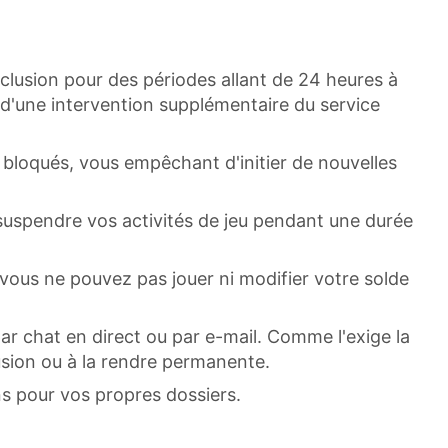
xclusion pour des périodes allant de 24 heures à
 d'une intervention supplémentaire du service
bloqués, vous empêchant d'initier de nouvelles
r suspendre vos activités de jeu pendant une durée
vous ne pouvez pas jouer ni modifier votre solde
r chat en direct ou par e-mail. Comme l'exige la
lusion ou à la rendre permanente.
s pour vos propres dossiers.