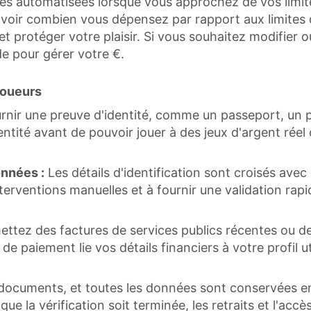
tes automatisées lorsque vous approchez de vos limite
r voir combien vous dépensez par rapport aux limites 
et protéger votre plaisir. Si vous souhaitez modifier 
de pour gérer votre €.
 joueurs
nir une preuve d'identité, comme un passeport, un p
ntité avant de pouvoir jouer à des jeux d'argent réel o
onnées :
Les détails d'identification sont croisés ave
erventions manuelles et à fournir une validation rapide
ttez des factures de services publics récentes ou de
e de paiement lie vos détails financiers à votre profil 
documents, et toutes les données sont conservées en
que la vérification soit terminée, les retraits et l'acc