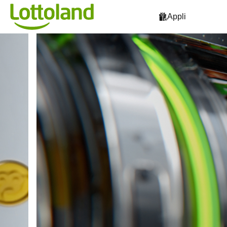
Appli