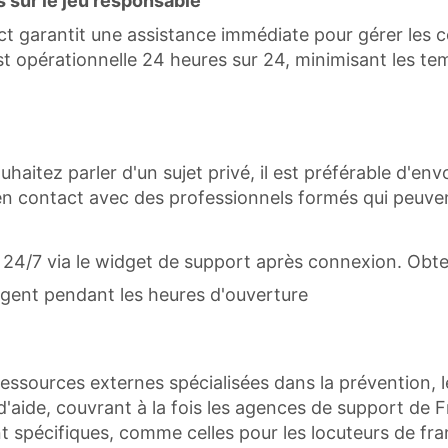
 sur le jeu responsable
rect garantit une assistance immédiate pour gérer le
st opérationnelle 24 heures sur 24, minimisant les tem
haitez parler d'un sujet privé, il est préférable d'envo
en contact avec des professionnels formés qui peuven
24/7 via le widget de support après connexion. Obt
gent pendant les heures d'ouverture
ssources externes spécialisées dans la prévention, le
'aide, couvrant à la fois les agences de support de Fr
t spécifiques, comme celles pour les locuteurs de fra