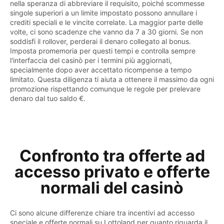
nella speranza di abbreviare il requisito, poiché scommesse
singole superiori a un limite impostato possono annullare i
crediti speciali e le vincite correlate. La maggior parte delle
volte, ci sono scadenze che vanno da 7 a 30 giorni. Se non
soddisfi il rollover, perderai il denaro collegato al bonus.
Imposta promemoria per questi tempi e controlla sempre
l'interfaccia del casinò per i termini più aggiornati,
specialmente dopo aver accettato ricompense a tempo
limitato. Questa diligenza ti aiuta a ottenere il massimo da ogni
promozione rispettando comunque le regole per prelevare
denaro dal tuo saldo €.
Confronto tra offerte ad
accesso privato e offerte
normali del casinò
Ci sono alcune differenze chiare tra incentivi ad accesso
speciale e offerte normali su Lottoland per quanto riguarda il