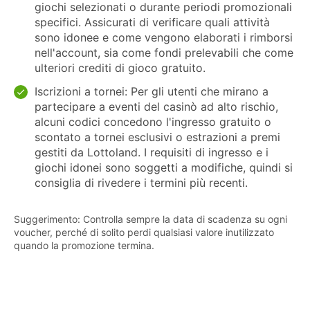
giochi selezionati o durante periodi promozionali
specifici. Assicurati di verificare quali attività
sono idonee e come vengono elaborati i rimborsi
nell'account, sia come fondi prelevabili che come
ulteriori crediti di gioco gratuito.
Iscrizioni a tornei: Per gli utenti che mirano a
partecipare a eventi del casinò ad alto rischio,
alcuni codici concedono l'ingresso gratuito o
scontato a tornei esclusivi o estrazioni a premi
gestiti da Lottoland. I requisiti di ingresso e i
giochi idonei sono soggetti a modifiche, quindi si
consiglia di rivedere i termini più recenti.
Suggerimento: Controlla sempre la data di scadenza su ogni
voucher, perché di solito perdi qualsiasi valore inutilizzato
quando la promozione termina.