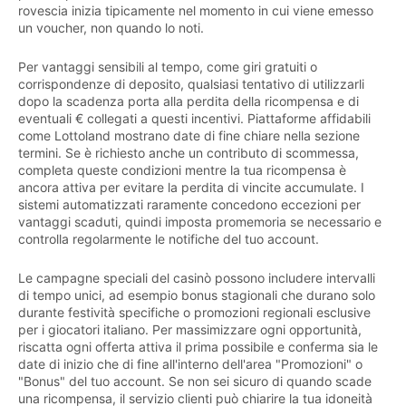
rovescia inizia tipicamente nel momento in cui viene emesso
un voucher, non quando lo noti.
Per vantaggi sensibili al tempo, come giri gratuiti o
corrispondenze di deposito, qualsiasi tentativo di utilizzarli
dopo la scadenza porta alla perdita della ricompensa e di
eventuali € collegati a questi incentivi. Piattaforme affidabili
come Lottoland mostrano date di fine chiare nella sezione
termini. Se è richiesto anche un contributo di scommessa,
completa queste condizioni mentre la tua ricompensa è
ancora attiva per evitare la perdita di vincite accumulate. I
sistemi automatizzati raramente concedono eccezioni per
vantaggi scaduti, quindi imposta promemoria se necessario e
controlla regolarmente le notifiche del tuo account.
Le campagne speciali del casinò possono includere intervalli
di tempo unici, ad esempio bonus stagionali che durano solo
durante festività specifiche o promozioni regionali esclusive
per i giocatori italiano. Per massimizzare ogni opportunità,
riscatta ogni offerta attiva il prima possibile e conferma sia le
date di inizio che di fine all'interno dell'area "Promozioni" o
"Bonus" del tuo account. Se non sei sicuro di quando scade
una ricompensa, il servizio clienti può chiarire la tua idoneità