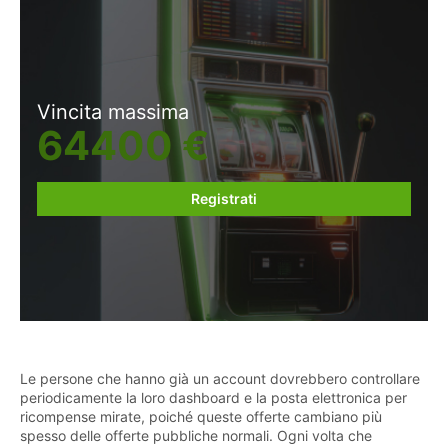
Vincita massima
64400 €
Registrati
Le persone che hanno già un account dovrebbero controllare
periodicamente la loro dashboard e la posta elettronica per
ricompense mirate, poiché queste offerte cambiano più
spesso delle offerte pubbliche normali. Ogni volta che