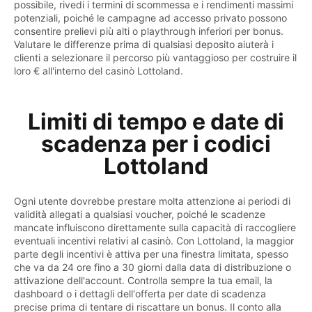
possibile, rivedi i termini di scommessa e i rendimenti massimi
potenziali, poiché le campagne ad accesso privato possono
consentire prelievi più alti o playthrough inferiori per bonus.
Valutare le differenze prima di qualsiasi deposito aiuterà i
clienti a selezionare il percorso più vantaggioso per costruire il
loro € all'interno del casinò Lottoland.
Limiti di tempo e date di
scadenza per i codici
Lottoland
Ogni utente dovrebbe prestare molta attenzione ai periodi di
validità allegati a qualsiasi voucher, poiché le scadenze
mancate influiscono direttamente sulla capacità di raccogliere
eventuali incentivi relativi al casinò. Con Lottoland, la maggior
parte degli incentivi è attiva per una finestra limitata, spesso
che va da 24 ore fino a 30 giorni dalla data di distribuzione o
attivazione dell'account. Controlla sempre la tua email, la
dashboard o i dettagli dell'offerta per date di scadenza
precise prima di tentare di riscattare un bonus. Il conto alla