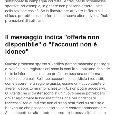
selezionato la campagna corretta; le frasi per le scommesse
sportive, ad esempio, in genere non possono essere usate
nella sezione casinò. Se la finestra per attivare l'offerta si è
chiusa, potrebbe essere fornita una nuova alternativa sull'hub
promozioni di Lottoland.
Il messaggio indica "offerta non
disponibile" o "l'account non è
idoneo"
Questo problema spesso si verifica perché mancano passaggi
di verifica o le registrazioni sono in conflitto. Lottoland richiede
tutte le informazioni del tuo profilo, inclusa una conferma
telefonica o email. Se il tuo account non soddisfa i requisiti,
come essere nella regione giusta, essere un nuovo utente o
avere il deposito minimo richiesto in €, non potrai accedervi.
Gli utenti che si trasferiscono in un nuovo paese potrebbero
dover aggiornare la loro identificazione per ripristinare
l'accesso. Assicurati che non ci siano restrizioni su offerte di
benvenuto che possono essere usate contemporaneamente.
Se ne accetti un'altra, potresti perdere la possibilità di usare