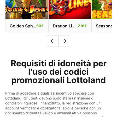
Golden Sphinx
Dragon Lines
Seasons
60€
216€
Requisiti di idoneità per
l'uso dei codici
promozionali Lottoland
Prima di accedere a qualsiasi incentivo speciale con
Lottoland, gli utenti devono soddisfare un insieme di
condizioni rigorose. Innanzitutto, la registrazione con un
account verificato è obbligatoria; solo le persone con un
documento d'identità valido e un'email attiva possono