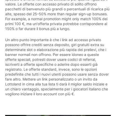
valore. Le offerte con accesso privato di solito offrono
pacchetti di benvenuto più grandi o percentuali di ricarica più
alte, spesso del 25–50% more than regular sign-up bonuses.
For example, a normal promotion might only match 100% dei
primi 100 €, ma un'offerta privata potrebbe corrispondere al
150% o far durare il bonus più a lungo.
Un altro punto importante è che i link ad accesso privato
possono offrire crediti senza deposito, giri gratuiti extra su
determinate slot o elaborazione più rapida dei prelievi, che i
banner normali non offrono. Per essere idoneo a queste
offerte speciali, potresti dover usare codici di referral,
iscriverti a offerte specifiche o aderire dopo esserti già
registrato. Le offerte standard, invece, sono le opzioni
predefinite che tutti i nuovi utenti possono usare senza dover
fare altro. Mettere un link personalizzato o un invito da
Lottoland in cima alla tua lista ti darà il miglior saldo iniziale e
un chiaro vantaggio, specialmente per i giocatori italiano che
vogliono iniziare il loro account con più €.