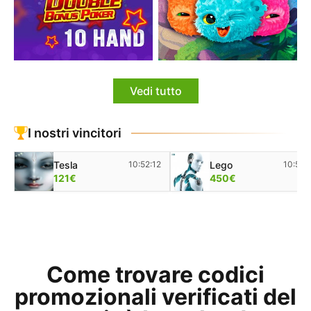
Vedi tutto
I nostri vincitori
Tesla
10:52:12
Lego
10:52:
121€
450€
Come trovare codici
promozionali verificati del