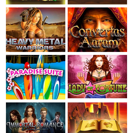
Limitazioni e disponibilità degli incentivi promozionali
per paese
Contattare il supporto Lottoland per assistenza sui
codici promozionali