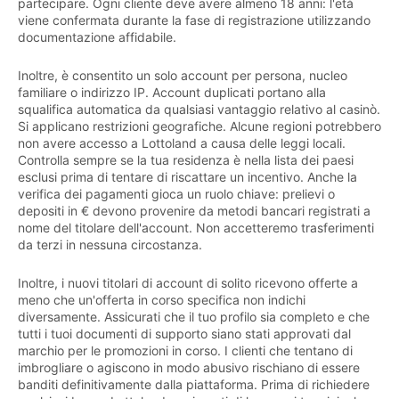
partecipare. Ogni cliente deve avere almeno 18 anni: l'età
viene confermata durante la fase di registrazione utilizzando
documentazione affidabile.
Inoltre, è consentito un solo account per persona, nucleo
familiare o indirizzo IP. Account duplicati portano alla
squalifica automatica da qualsiasi vantaggio relativo al casinò.
Si applicano restrizioni geografiche. Alcune regioni potrebbero
non avere accesso a Lottoland a causa delle leggi locali.
Controlla sempre se la tua residenza è nella lista dei paesi
esclusi prima di tentare di riscattare un incentivo. Anche la
verifica dei pagamenti gioca un ruolo chiave: prelievi o
depositi in € devono provenire da metodi bancari registrati a
nome del titolare dell'account. Non accetteremo trasferimenti
da terzi in nessuna circostanza.
Inoltre, i nuovi titolari di account di solito ricevono offerte a
meno che un'offerta in corso specifica non indichi
diversamente. Assicurati che il tuo profilo sia completo e che
tutti i tuoi documenti di supporto siano stati approvati dal
marchio per le promozioni in corso. I clienti che tentano di
imbrogliare o agiscono in modo abusivo rischiano di essere
banditi definitivamente dalla piattaforma. Prima di richiedere