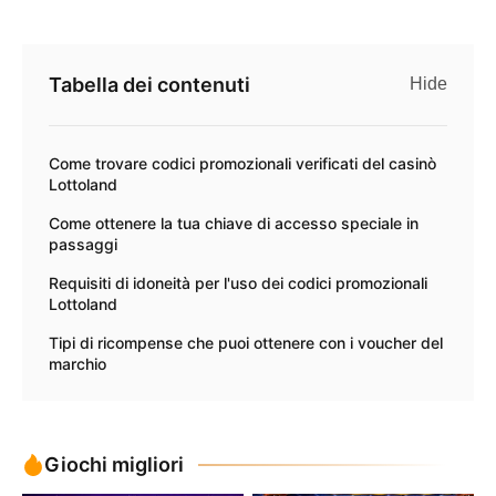
Tabella dei contenuti
Hide
Come trovare codici promozionali verificati del casinò
Lottoland
Come ottenere la tua chiave di accesso speciale in
passaggi
Requisiti di idoneità per l'uso dei codici promozionali
Lottoland
Tipi di ricompense che puoi ottenere con i voucher del
marchio
Uso di codici speciali al momento della registrazione
di un account
Giochi migliori
Dove inserire la tua chiave univoca