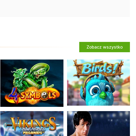
Zobacz wszystko