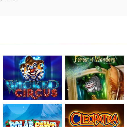
azami wejściowymi
 została zaakceptowana
walifikuje się”
tu
bowiązaniami
i ofertami kasynowymi
ilnych i stacjonarnych