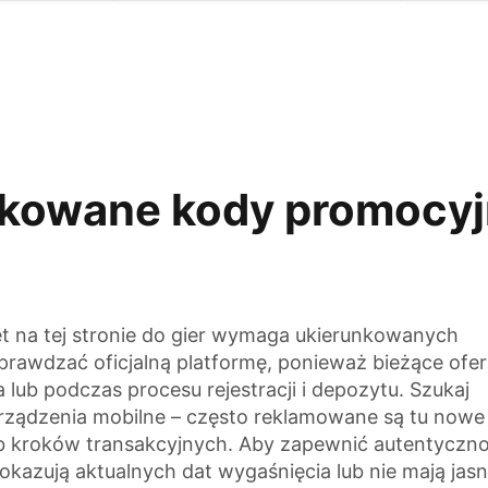
ikowane kody promocyj
t na tej stronie do gier wymaga ukierunkowanych
sprawdzać oficjalną platformę, ponieważ bieżące ofer
 lub podczas procesu rejestracji i depozytu. Szukaj
urządzenia mobilne – często reklamowane są tu nowe
lub kroków transakcyjnych. Aby zapewnić autentyczno
pokazują aktualnych dat wygaśnięcia lub nie mają jas