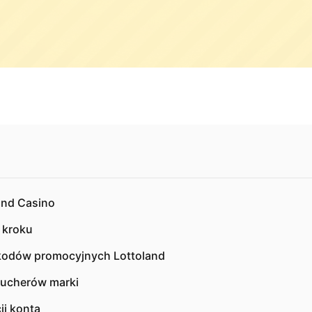
and Casino
 kroku
 kodów promocyjnych Lottoland
oucherów marki
ji konta