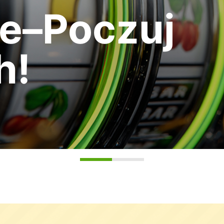
ue–Poczuj
h!