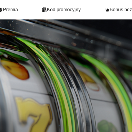
Premia
Kod promocyjny
Bonus bez