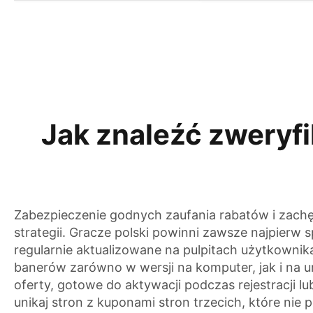
Jak znaleźć zweryf
Zabezpieczenie godnych zaufania rabatów i zachę
strategii. Gracze polski powinni zawsze najpierw 
regularnie aktualizowane na pulpitach użytkownika
banerów zarówno w wersji na komputer, jak i na 
oferty, gotowe do aktywacji podczas rejestracji 
unikaj stron z kuponami stron trzecich, które nie 