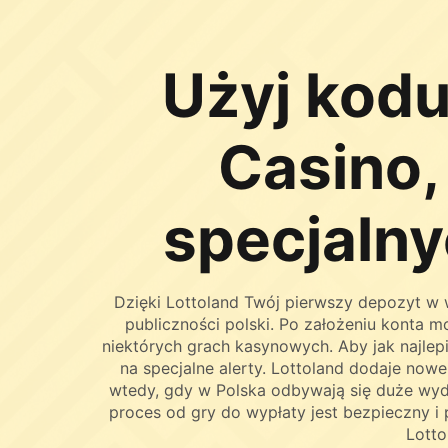
Użyj kod
Casino,
specjalny
Dzięki Lottoland Twój pierwszy depozyt w 
publiczności polski. Po założeniu konta m
niektórych grach kasynowych. Aby jak najlepi
na specjalne alerty. Lottoland dodaje nowe
wtedy, gdy w Polska odbywają się duże wyd
proces od gry do wypłaty jest bezpieczny i
Lotto