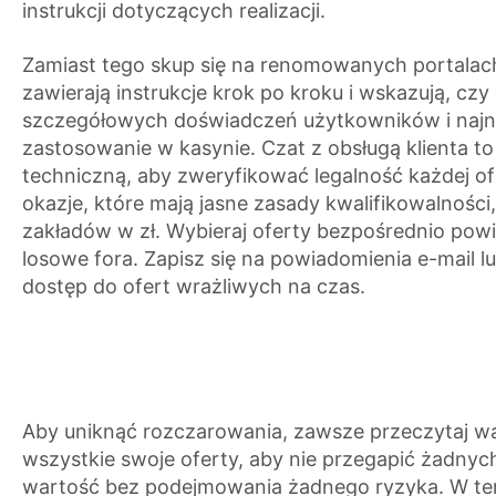
instrukcji dotyczących realizacji.
Zamiast tego skup się na renomowanych portalach
zawierają instrukcje krok po kroku i wskazują, cz
szczegółowych doświadczeń użytkowników i naj
zastosowanie w kasynie. Czat z obsługą klienta to
techniczną, aby zweryfikować legalność każdej o
okazje, które mają jasne zasady kwalifikowalnośc
zakładów w zł. Wybieraj oferty bezpośrednio powią
losowe fora. Zapisz się na powiadomienia e-mail l
dostęp do ofert wrażliwych na czas.
Aby uniknąć rozczarowania, zawsze przeczytaj war
wszystkie swoje oferty, aby nie przegapić żadnyc
wartość bez podejmowania żadnego ryzyka. W ten