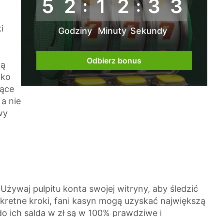
5
2
1
2
3
1
:
:
i
Godziny
Minuty
Sekundy
Odbierz bonus
cą
lko
zące
a nie
wy
żywaj pulpitu konta swojej witryny, aby śledzić
kretne kroki, fani kasyn mogą uzyskać największą
 ich salda w zł są w 100% prawdziwe i