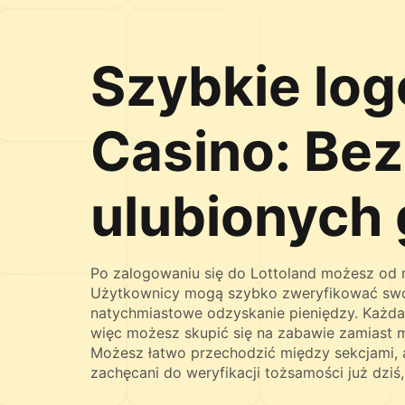
Szybkie log
Casino: Be
ulubionych 
Po zalogowaniu się do Lottoland możesz od 
Użytkownicy mogą szybko zweryfikować swoje
natychmiastowe odzyskanie pieniędzy. Każda 
więc możesz skupić się na zabawie zamiast m
Możesz łatwo przechodzić między sekcjami, a
zachęcani do weryfikacji tożsamości już dziś