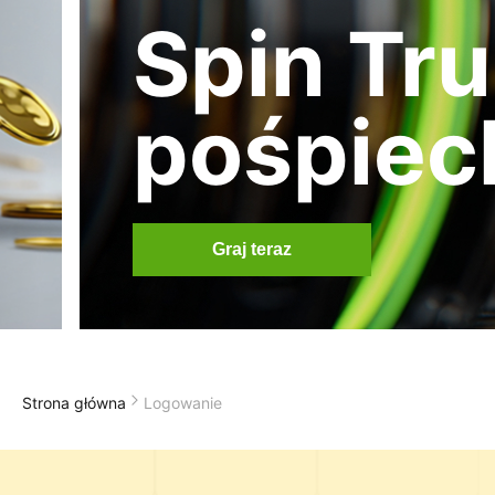
Spin Tr
pośpiec
Graj teraz
Strona główna
Logowanie