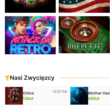
Nasi Zwycięzcy
13:58:06
Napoleon
Orline
185zł
126zł