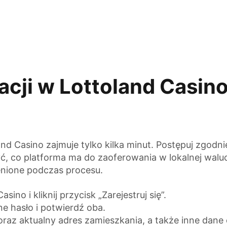
acji w Lottoland Casin
d Casino zajmuje tylko kilka minut. Postępuj zgodn
 co platforma ma do zaoferowania w lokalnej walucie
enione podczas procesu.
ino i kliknij przycisk „Zarejestruj się”.
ne hasło i potwierdź oba.
 oraz aktualny adres zamieszkania, a także inne dan