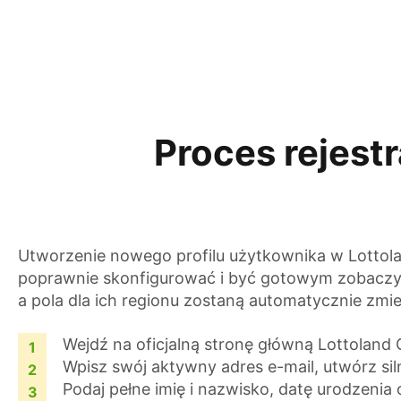
Proces rejestr
Utworzenie nowego profilu użytkownika w Lottolan
poprawnie skonfigurować i być gotowym zobaczyć,
a pola dla ich regionu zostaną automatycznie zmi
Wejdź na oficjalną stronę główną Lottoland Cas
Wpisz swój aktywny adres e-mail, utwórz sil
Podaj pełne imię i nazwisko, datę urodzenia