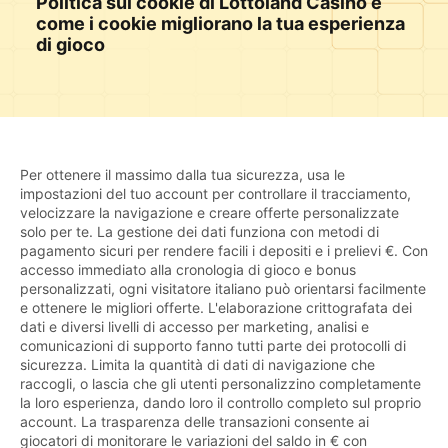
Politica sui cookie di Lottoland Casino e
come i cookie migliorano la tua esperienza
di gioco
Per ottenere il massimo dalla tua sicurezza, usa le
impostazioni del tuo account per controllare il tracciamento,
velocizzare la navigazione e creare offerte personalizzate
solo per te. La gestione dei dati funziona con metodi di
pagamento sicuri per rendere facili i depositi e i prelievi €. Con
accesso immediato alla cronologia di gioco e bonus
personalizzati, ogni visitatore italiano può orientarsi facilmente
e ottenere le migliori offerte. L'elaborazione crittografata dei
dati e diversi livelli di accesso per marketing, analisi e
comunicazioni di supporto fanno tutti parte dei protocolli di
sicurezza. Limita la quantità di dati di navigazione che
raccogli, o lascia che gli utenti personalizzino completamente
la loro esperienza, dando loro il controllo completo sul proprio
account. La trasparenza delle transazioni consente ai
giocatori di monitorare le variazioni del saldo in € con