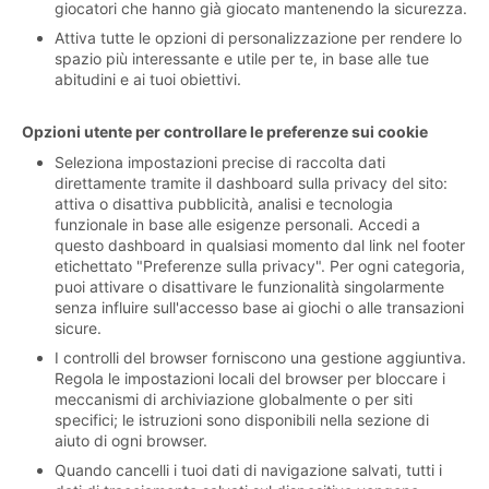
giocatori che hanno già giocato mantenendo la sicurezza.
Attiva tutte le opzioni di personalizzazione per rendere lo
spazio più interessante e utile per te, in base alle tue
abitudini e ai tuoi obiettivi.
Opzioni utente per controllare le preferenze sui cookie
Seleziona impostazioni precise di raccolta dati
direttamente tramite il dashboard sulla privacy del sito:
attiva o disattiva pubblicità, analisi e tecnologia
funzionale in base alle esigenze personali. Accedi a
questo dashboard in qualsiasi momento dal link nel footer
etichettato "Preferenze sulla privacy". Per ogni categoria,
puoi attivare o disattivare le funzionalità singolarmente
senza influire sull'accesso base ai giochi o alle transazioni
sicure.
I controlli del browser forniscono una gestione aggiuntiva.
Regola le impostazioni locali del browser per bloccare i
meccanismi di archiviazione globalmente o per siti
specifici; le istruzioni sono disponibili nella sezione di
aiuto di ogni browser.
Quando cancelli i tuoi dati di navigazione salvati, tutti i