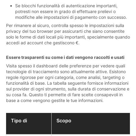
Se blocchi funzionalità di autenticazione importanti,
potresti non essere in grado di effettuare prelievi o
modifiche alle impostazioni di pagamento con successo.
Per rimanere al sicuro, controlla spesso le impostazioni sulla
privacy del tuo browser per assicurarti che siano consentite
solo le forme di dati locali più importanti, specialmente quando
accedi ad account che gestiscono €.
Essere trasparenti su come i dati vengono raccolti e usati
Visita spesso il dashboard delle preferenze per vedere quali
tecnologie di tracciamento sono attualmente attive. Esistono
regole rigorose per ogni categoria, come analisi, targeting o
funzionalità di base. La tabella seguente fornisce informazioni
sul provider di ogni strumento, sulla durata di conservazione e
su cosa fa. Questo ti permette di fare scelte consapevoli in
base a come vengono gestite le tue informazioni.
Tipo di
Scopo