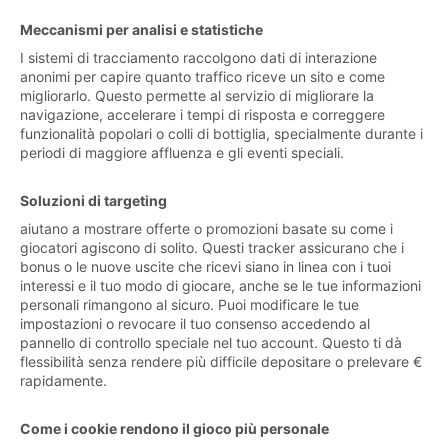
Meccanismi per analisi e statistiche
I sistemi di tracciamento raccolgono dati di interazione
anonimi per capire quanto traffico riceve un sito e come
migliorarlo. Questo permette al servizio di migliorare la
navigazione, accelerare i tempi di risposta e correggere
funzionalità popolari o colli di bottiglia, specialmente durante i
periodi di maggiore affluenza e gli eventi speciali.
Soluzioni di targeting
aiutano a mostrare offerte o promozioni basate su come i
giocatori agiscono di solito. Questi tracker assicurano che i
bonus o le nuove uscite che ricevi siano in linea con i tuoi
interessi e il tuo modo di giocare, anche se le tue informazioni
personali rimangono al sicuro. Puoi modificare le tue
impostazioni o revocare il tuo consenso accedendo al
pannello di controllo speciale nel tuo account. Questo ti dà
flessibilità senza rendere più difficile depositare o prelevare €
rapidamente.
Come i cookie rendono il gioco più personale