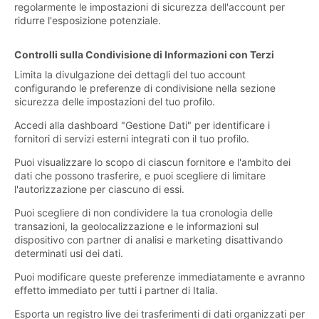
regolarmente le impostazioni di sicurezza dell'account per
ridurre l'esposizione potenziale.
Controlli sulla Condivisione di Informazioni con Terzi
Limita la divulgazione dei dettagli del tuo account
configurando le preferenze di condivisione nella sezione
sicurezza delle impostazioni del tuo profilo.
Accedi alla dashboard "Gestione Dati" per identificare i
fornitori di servizi esterni integrati con il tuo profilo.
Puoi visualizzare lo scopo di ciascun fornitore e l'ambito dei
dati che possono trasferire, e puoi scegliere di limitare
l'autorizzazione per ciascuno di essi.
Puoi scegliere di non condividere la tua cronologia delle
transazioni, la geolocalizzazione e le informazioni sul
dispositivo con partner di analisi e marketing disattivando
determinati usi dei dati.
Puoi modificare queste preferenze immediatamente e avranno
effetto immediato per tutti i partner di Italia.
Esporta un registro live dei trasferimenti di dati organizzati per