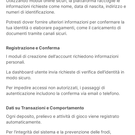
Utilizzando moduli online sicuri, la piattaforma raccoglie le
informazioni richieste come nome, data di nascita, indirizzo e
numeri di identificazione.
Potresti dover fornire ulteriori informazioni per confermare la
tua identità o elaborare pagamenti, come il caricamento di
documenti tramite canali sicuri.
Registrazione e Conferma
I moduli di creazione dell'account richiedono informazioni
personali.
La dashboard utente invia richieste di verifica dell'identità in
modo sicuro.
Per impedire accessi non autorizzati, i passaggi di
autenticazione includono la conferma via email o telefono.
Dati su Transazioni e Comportamento
Ogni deposito, prelievo e attività di gioco viene registrato
automaticamente.
Per l'integrità del sistema e la prevenzione delle frodi,