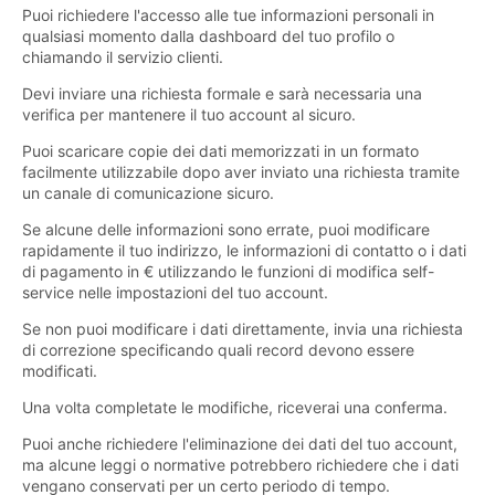
Puoi richiedere l'accesso alle tue informazioni personali in
qualsiasi momento dalla dashboard del tuo profilo o
chiamando il servizio clienti.
Devi inviare una richiesta formale e sarà necessaria una
verifica per mantenere il tuo account al sicuro.
Puoi scaricare copie dei dati memorizzati in un formato
facilmente utilizzabile dopo aver inviato una richiesta tramite
un canale di comunicazione sicuro.
Se alcune delle informazioni sono errate, puoi modificare
rapidamente il tuo indirizzo, le informazioni di contatto o i dati
di pagamento in € utilizzando le funzioni di modifica self-
service nelle impostazioni del tuo account.
Se non puoi modificare i dati direttamente, invia una richiesta
di correzione specificando quali record devono essere
modificati.
Una volta completate le modifiche, riceverai una conferma.
Puoi anche richiedere l'eliminazione dei dati del tuo account,
ma alcune leggi o normative potrebbero richiedere che i dati
vengano conservati per un certo periodo di tempo.