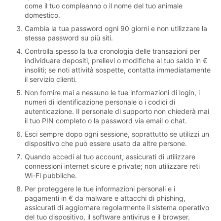
come il tuo compleanno o il nome del tuo animale
domestico.
Cambia la tua password ogni 90 giorni e non utilizzare la
stessa password su più siti.
Controlla spesso la tua cronologia delle transazioni per
individuare depositi, prelievi o modifiche al tuo saldo in €
insoliti; se noti attività sospette, contatta immediatamente
il servizio clienti.
Non fornire mai a nessuno le tue informazioni di login, i
numeri di identificazione personale o i codici di
autenticazione. Il personale di supporto non chiederà mai
il tuo PIN completo o la password via email o chat.
Esci sempre dopo ogni sessione, soprattutto se utilizzi un
dispositivo che può essere usato da altre persone.
Quando accedi al tuo account, assicurati di utilizzare
connessioni internet sicure e private; non utilizzare reti
Wi-Fi pubbliche.
Per proteggere le tue informazioni personali e i
pagamenti in € da malware e attacchi di phishing,
assicurati di aggiornare regolarmente il sistema operativo
del tuo dispositivo, il software antivirus e il browser.